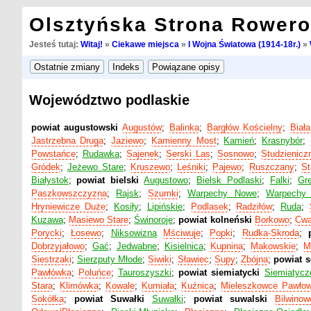
Olsztyńska Strona Rower
Jesteś tutaj:
Witaj!
»
Ciekawe miejsca
»
I Wojna Światowa (1914-18r.)
»
Województwo podlaskie
powiat augustowski
Augustów
;
Balinka
;
Bargłów Kościelny
;
Biał
Jastrzebna Druga
;
Jaziewo
;
Kamienny Most
;
Kamień
;
Krasnybór
;
Powstańce
;
Rudawka
;
Sajenek
;
Serski Las
;
Sosnowo
;
Studzienicz
Gródek
;
Jeżewo Stare
;
Kruszewo
;
Leśniki
;
Pajewo
;
Ruszczany
;
St
Białystok
;
powiat bielski
Augustowo
;
Bielsk Podlaski
;
Falki
;
Gre
Paszkowszczyzna
;
Rajsk
;
Szumki
;
Warpechy Nowe
;
Warpechy 
Hryniewicze Duże
;
Kosiły
;
Lipińskie
;
Podlasek
;
Radziłów
;
Ruda
;
Kuzawa
;
Masiewo Stare
;
Świnoroje
;
powiat kolneński
Borkowo
;
Cwa
Porycki
;
Łosewo
;
Niksowizna
Mściwuje
;
Popki
;
Rudka-Skroda
;
Dobrzyjałowo
;
Gać
;
Jedwabne
;
Kisielnica
;
Kupnina
;
Makowskie
;
M
Siestrzaki
;
Sierzputy Młode
;
Siwiki
;
Sławiec
;
Supy
;
Zbójna
;
powiat s
Pawłówka
;
Poluńce
;
Tauroszyszki
;
powiat siemiatycki
Siemiatycz
Stara
;
Klimówka
;
Kowale
;
Kumiała
;
Kuźnica
;
Mieleszkowce Pawłow
Sokółka
;
powiat Suwałki
Suwałki
;
powiat suwalski
Bilwinow