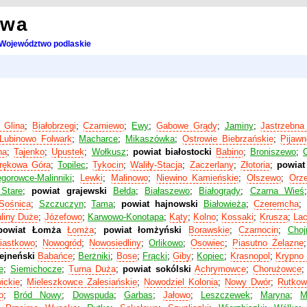
owa
Województwo podlaskie
a Glina
;
Białobrzegi
;
Czarniewo
;
Ewy
;
Gabowe Grądy
;
Jaminy
;
Jastrzebna
Lubinowo Folwark
;
Macharce
;
Mikaszówka
;
Ostrowie Biebrzańskie
;
Pijawn
na
;
Tajenko
;
Upustek
;
Wołkusz
;
powiat białostocki
Babino
;
Broniszewo
;
rękowa Góra
;
Topilec
;
Tykocin
;
Waliły-Stacja
;
Zaczerlany
;
Złotoria
;
powiat
gorowce-Malinniki
;
Lewki
;
Malinowo
;
Niewino Kamieńskie
;
Olszewo
;
Orz
Stare
;
powiat grajewski
Bełda
;
Białaszewo
;
Białogrądy
;
Czarna Wieś
Sośnica
;
Szczuczyn
;
Tama
;
powiat hajnowski
Białowieża
;
Czeremcha
liny Duże
;
Józefowo
;
Karwowo-Konotapa
;
Kąty
;
Kolno
;
Kossaki
;
Krusza
;
La
powiat Łomża
Łomża
;
powiat łomżyński
Borawskie
;
Czarnocin
;
Choj
iastkowo
;
Nowogród
;
Nowosiedliny
;
Orlikowo
;
Osowiec
;
Piasutno Żelazne
ejneński
Babańce
;
Berżniki
;
Bose
;
Frącki
;
Giby
;
Kopiec
;
Krasnopol
;
Krypno 
e
;
Siemichocze
;
Turna Duża
;
powiat sokólski
Achrymowce
;
Chorużowce
ickie
;
Mieleszkowce Zalesiańskie
;
Nowodziel Kolonia
;
Nowy Dwór
;
Rutkow
o
;
Bród Nowy
;
Dowspuda
;
Garbas
;
Jałowo
;
Leszczewek
;
Maryna
;
M