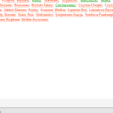
;
Przejma Wysoka
;
Rutka
;
Sokołowo
;
Szypliszki
;
Wierzbiszki
;
Wólka
Biszewo
;
Bruszewo
;
Brzóski-Tatary
;
Ciechanowiec
;
Czyżew-Chrapki
;
Czyż
a
;
Jabłoń-Śliwowo
;
Kostry
;
Krasowo Wielkie
;
Łopienie-Ruś
;
Lubowicze-Byzi
dy Borowe
;
Stara Ruś
;
Stokowisko
;
Szepietowo-Stacja
;
Średnica-Pawłowię
owo Rządowe
;
Wróble-Arciszewo
;
l