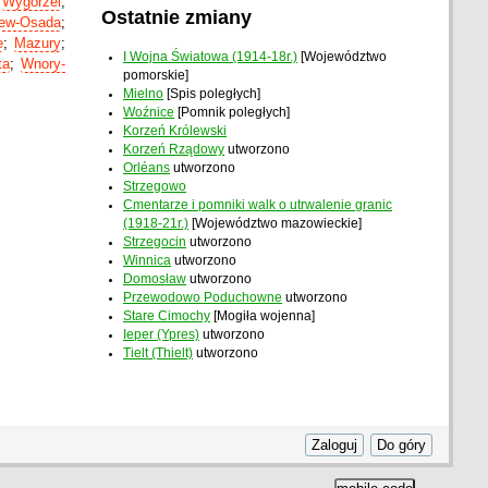
;
Wygorzel
;
Ostatnie zmiany
ew-Osada
;
e
;
Mazury
;
I Wojna Światowa (1914-18r.)
[Województwo
ta
;
Wnory-
pomorskie]
Mielno
[Spis poległych]
Woźnice
[Pomnik poległych]
Korzeń Królewski
Korzeń Rządowy
utworzono
Orléans
utworzono
Strzegowo
Cmentarze i pomniki walk o utrwalenie granic
(1918-21r.)
[Województwo mazowieckie]
Strzegocin
utworzono
Winnica
utworzono
Domosław
utworzono
Przewodowo Poduchowne
utworzono
Stare Cimochy
[Mogiła wojenna]
Ieper (Ypres)
utworzono
Tielt (Thielt)
utworzono