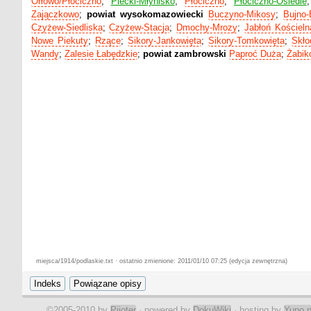
Orłowo/Płociczno
;
Piecki-Młynisko
;
Płociczno
;
Płociczno-Osiedle
Zajączkowo
;
powiat wysokomazowiecki
Buczyno-Mikosy
;
Bujno-
Czyżew-Siedliska
;
Czyżew-Stacja
;
Dmochy-Mrozy
;
Jabłoń Kościeln
Nowe Piekuty
;
Rzące
;
Sikory-Jankowięta
;
Sikory-Tomkowięta
;
Skło
Wandy
;
Zalesie Łabędzkie
;
powiat zambrowski
Paproć Duża
;
Żabik
miejsca/1914/podlaskie.txt · ostatnio zmienione: 2011/01/10 07:25 (edycja zewnętrzna)
©2005-2010 by
Pijoter
· powered by
DokuWiki
· hosting by
Yupo.p