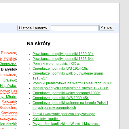
Na skróty
 Pierwsza
;
Powstańcze mogiły i pomniki 1830-31r.
e Polskie
;
Powstańcze mogiły i pomniki 1863-64r.
Choroszcz
;
Pomniki wojen pruskich XIX w.
Cmentarze i pomniki IWŚ 1914-18r.
 Białystok
Cmentarze i pomniki walk o utrwalenie granic
echowicze
;
1918-21r.
;
Grajewo
;
Pomniki plebiscytowe na Warmii i Mazurach 1920r.
;
Hajnówka
;
Mogiły poległych i zmarłych na służbie 1921-39r.
chowo
;
Las
Cmentarze i pomniki wojny obronnej 1939r.
ny Młode
;
Cmentarze i pomniki IIWŚ 1939-45r.
;
Serwatki
;
Cmentarze i pomniki wojenne na terenie Polski i
Kościelne
;
innych państw europejskich
;
Kamienna
Zamki i warownie państwa krzyżackiego
szczyzna
;
Kościoły i kaplice
ieruniszki
;
Przydrożne kapliczki na Warmii i Mazurach