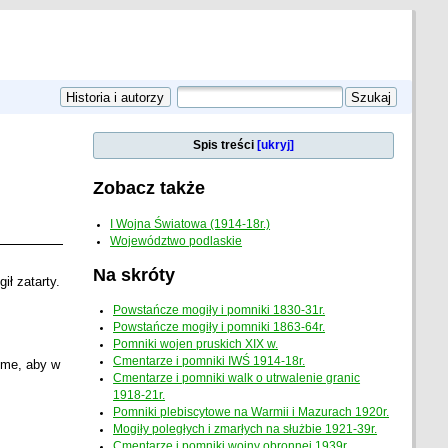
Spis treści
[ukryj]
Zobacz także
I Wojna Światowa (1914-18r.)
Województwo podlaskie
Na skróty
ł zatarty.
Powstańcze mogiły i pomniki 1830-31r.
Powstańcze mogiły i pomniki 1863-64r.
Pomniki wojen pruskich XIX w.
Cmentarze i pomniki IWŚ 1914-18r.
ome, aby w
Cmentarze i pomniki walk o utrwalenie granic
1918-21r.
Pomniki plebiscytowe na Warmii i Mazurach 1920r.
Mogiły poległych i zmarłych na służbie 1921-39r.
Cmentarze i pomniki wojny obronnej 1939r.