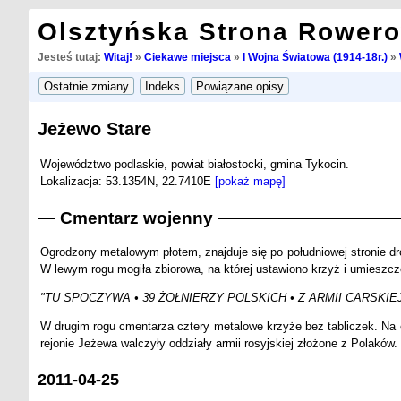
Olsztyńska Strona Rower
Jesteś tutaj:
Witaj!
»
Ciekawe miejsca
»
I Wojna Światowa (1914-18r.)
»
Jeżewo Stare
Województwo podlaskie, powiat białostocki, gmina Tykocin.
Lokalizacja: 53.1354N, 22.7410E
[pokaż mapę]
Cmentarz wojenny
Ogrodzony metalowym płotem, znajduje się po południowej stronie d
W lewym rogu mogiła zbiorowa, na której ustawiono krzyż i umieszcz
"TU SPOCZYWA • 39 ŻOŁNIERZY POLSKICH • Z ARMII CARSKIEJ
W drugim rogu cmentarza cztery metalowe krzyże bez tabliczek. Na c
rejonie Jeżewa walczyły oddziały armii rosyjskiej złożone z Polaków.
2011-04-25