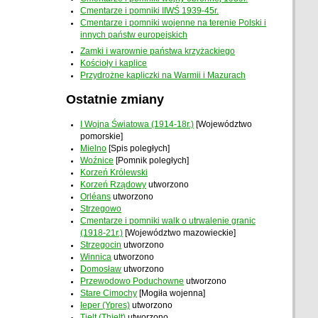
Cmentarze i pomniki IIWŚ 1939-45r.
Cmentarze i pomniki wojenne na terenie Polski i
innych państw europejskich
Zamki i warownie państwa krzyżackiego
Kościoły i kaplice
Przydrożne kapliczki na Warmii i Mazurach
Ostatnie zmiany
I Wojna Światowa (1914-18r.)
[Województwo
pomorskie]
Mielno
[Spis poległych]
Woźnice
[Pomnik poległych]
Korzeń Królewski
Korzeń Rządowy
utworzono
Orléans
utworzono
Strzegowo
Cmentarze i pomniki walk o utrwalenie granic
(1918-21r.)
[Województwo mazowieckie]
Strzegocin
utworzono
Winnica
utworzono
Domosław
utworzono
Przewodowo Poduchowne
utworzono
Stare Cimochy
[Mogiła wojenna]
Ieper (Ypres)
utworzono
Tielt (Thielt)
utworzono