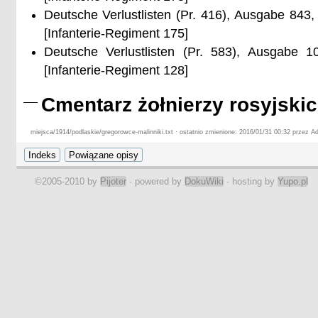
Deutsche Verlustlisten (Pr. 416), Ausgabe 843
[Infanterie-Regiment 175]
Deutsche Verlustlisten (Pr. 583), Ausgabe 1
[Infanterie-Regiment 128]
Cmentarz żołnierzy rosyjskich
miejsca/1914/podlaskie/gregorowce-malinniki.txt · ostatnio zmienione: 2016/01/31 00:32 przez Ad
©2005-2010 by
Pijoter
· powered by
DokuWiki
· hosting by
Yupo.pl