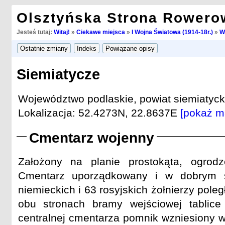
Olsztyńska Strona Rowero
Jesteś tutaj:
Witaj!
»
Ciekawe miejsca
»
I Wojna Światowa (1914-18r.)
»
W
Siemiatycze
Województwo podlaskie, powiat siemiatyck
Lokalizacja: 52.4273N, 22.8637E
[pokaż m
Cmentarz wojenny
Założony na planie prostokąta, ogrod
Cmentarz uporządkowany i w dobrym s
niemieckich i 63 rosyjskich żołnierzy poleg
obu stronach bramy wejściowej tablice
centralnej cmentarza pomnik wzniesiony w