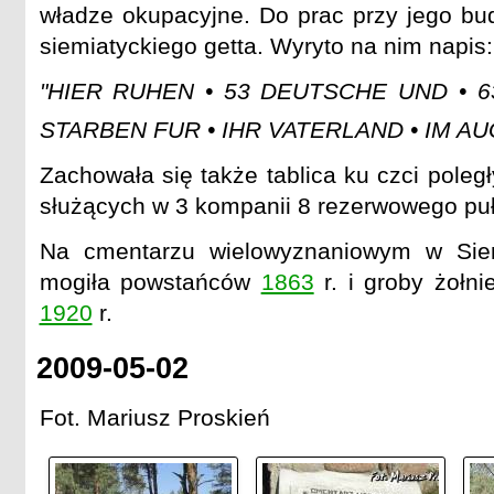
władze okupacyjne. Do prac przy jego b
siemiatyckiego getta. Wyryto na nim napis:
"HIER RUHEN • 53 DEUTSCHE UND • 6
STARBEN FUR • IHR VATERLAND • IM AU
Zachowała się także tablica ku czci poleg
służących w 3 kompanii 8 rezerwowego puł
Na cmentarzu wielowyznaniowym w Siem
mogiła powstańców
1863
r. i groby żołni
1920
r.
2009-05-02
Fot. Mariusz Proskień