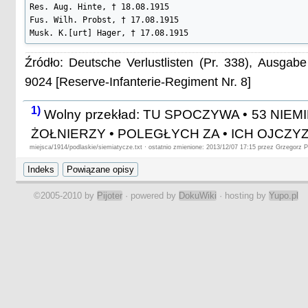
Res. Aug. Hinte, † 18.08.1915

Fus. Wilh. Probst, † 17.08.1915

Musk. K.[urt] Hager, † 17.08.1915
Źródło: Deutsche Verlustlisten (Pr. 338), Ausgab
9024 [Reserve-Infanterie-Regiment Nr. 8]
1)
Wolny przekład: TU SPOCZYWA • 53 NIEM
ŻOŁNIERZY • POLEGŁYCH ZA • ICH OJCZYZN
miejsca/1914/podlaskie/siemiatycze.txt · ostatnio zmienione: 2013/12/07 17:15 przez Grzegorz 
©2005-2010 by
Pijoter
· powered by
DokuWiki
· hosting by
Yupo.pl