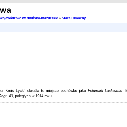
owa
Województwo warmińsko-mazurskie
»
Stare Cimochy
Der Kreis Lyck" określa to miejsce pochówku jako
Feldmark Laskowski
. 
 Regt. 43
, poległych w 1914 roku.