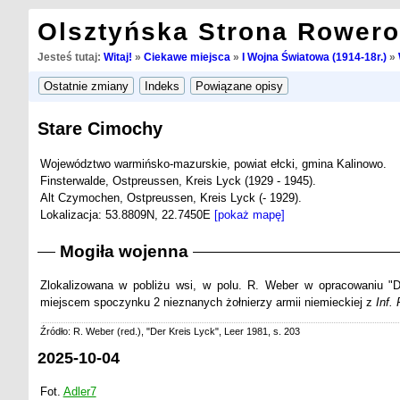
Olsztyńska Strona Rower
Jesteś tutaj:
Witaj!
»
Ciekawe miejsca
»
I Wojna Światowa (1914-18r.)
»
Stare Cimochy
Województwo warmińsko-mazurskie, powiat ełcki, gmina Kalinowo.
Finsterwalde, Ostpreussen, Kreis Lyck (1929 - 1945).
Alt Czymochen, Ostpreussen, Kreis Lyck (- 1929).
Lokalizacja: 53.8809N, 22.7450E
[pokaż mapę]
Mogiła wojenna
Zlokalizowana w pobliżu wsi, w polu. R. Weber w opracowaniu "
miejscem spoczynku 2 nieznanych żołnierzy armii niemieckiej z
Inf.
Źródło: R. Weber (red.), "Der Kreis Lyck", Leer 1981, s. 203
2025-10-04
Fot.
Adler7