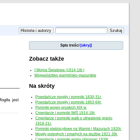
Spis treści
[ukryj]
Zobacz także
I Wojna Światowa (1914-18r.)
Województwo warmińsko-mazurskie
Na skróty
Powstańcze mogiły i pomniki 1830-31r.
Mogiła jest
Powstańcze mogiły i pomniki 1863-64r.
Pomniki wojen pruskich XIX w.
Cmentarze i pomniki IWŚ 1914-18r.
Cmentarze i pomniki walk o utrwalenie granic
1918-21r.
Pomniki plebiscytowe na Warmii i Mazurach 1920r.
Mogiły poległych i zmarłych na służbie 1921-39r.
Cmentarze i pomniki wojny obronnej 1939r.