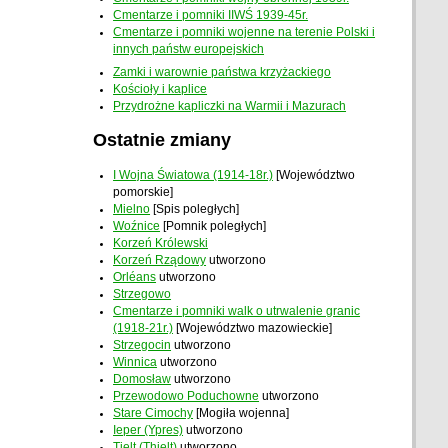
Cmentarze i pomniki IIWŚ 1939-45r.
Cmentarze i pomniki wojenne na terenie Polski i
innych państw europejskich
Zamki i warownie państwa krzyżackiego
Kościoły i kaplice
Przydrożne kapliczki na Warmii i Mazurach
Ostatnie zmiany
I Wojna Światowa (1914-18r.)
[Województwo
pomorskie]
Mielno
[Spis poległych]
Woźnice
[Pomnik poległych]
Korzeń Królewski
Korzeń Rządowy
utworzono
Orléans
utworzono
Strzegowo
Cmentarze i pomniki walk o utrwalenie granic
(1918-21r.)
[Województwo mazowieckie]
Strzegocin
utworzono
Winnica
utworzono
Domosław
utworzono
Przewodowo Poduchowne
utworzono
Stare Cimochy
[Mogiła wojenna]
Ieper (Ypres)
utworzono
Tielt (Thielt)
utworzono