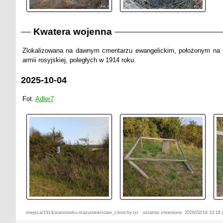
Kwatera wojenna
Zlokalizowana na dawnym cmentarzu ewangelickim, położonym na 
armii rosyjskiej, poległych w 1914 roku.
2025-10-04
Fot.
Adler7
miejsca/1914/warminsko-mazurskie/stare_cimochy.txt · ostatnio zmienione: 2026/02/16 10:18 