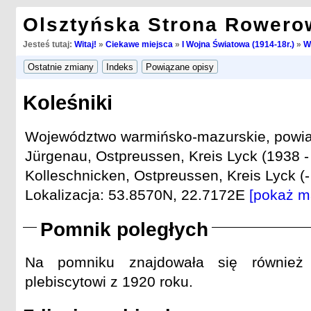
Olsztyńska Strona Rowero
Jesteś tutaj:
Witaj!
»
Ciekawe miejsca
»
I Wojna Światowa (1914-18r.)
»
W
Koleśniki
Województwo warmińsko-mazurskie, powiat
Jürgenau, Ostpreussen, Kreis Lyck (1938 -
Kolleschnicken, Ostpreussen, Kreis Lyck (-
Lokalizacja: 53.8570N, 22.7172E
[pokaż m
Pomnik poległych
Na pomniku znajdowała się również i
plebiscytowi z 1920 roku.