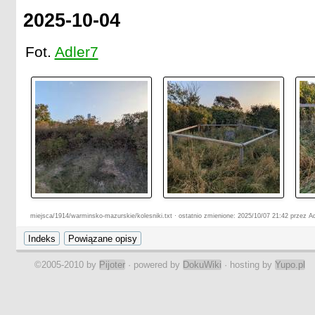
2025-10-04
Fot.
Adler7
miejsca/1914/warminsko-mazurskie/kolesniki.txt · ostatnio zmienione: 2025/10/07 21:42 przez Ad
©2005-2010 by
Pijoter
· powered by
DokuWiki
· hosting by
Yupo.pl