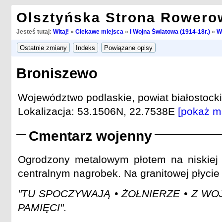
Olsztyńska Strona Rowero
Jesteś tutaj:
Witaj!
»
Ciekawe miejsca
»
I Wojna Światowa (1914-18r.)
»
W
Broniszewo
Województwo podlaskie, powiat białostocki
Lokalizacja: 53.1506N, 22.7538E
[pokaż m
Cmentarz wojenny
Ogrodzony metalowym płotem na niskie
centralnym nagrobek. Na granitowej płyci
"TU SPOCZYWAJĄ • ŻOŁNIERZE • Z WOJN
PAMIĘCI"
.