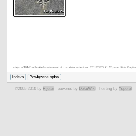
miejsca/1914/podlaskie/broniszewo.txt · ostatnio zmienione: 2011/05/05 21:42 przez Piotr Gapińs
©2005-2010 by
Pijoter
· powered by
DokuWiki
· hosting by
Yupo.pl