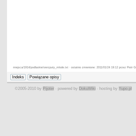
miejsca/1914/podlaskie/sierzputy_mlode.txt · ostatnio zmienione: 2011/01/24 19:12 przez Piotr G
©2005-2010 by
Pijoter
· powered by
DokuWiki
· hosting by
Yupo.pl