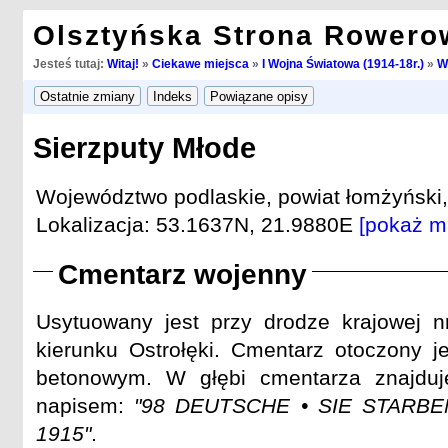
Olsztyńska Strona Rowero
Jesteś tutaj:
Witaj!
»
Ciekawe miejsca
»
I Wojna Światowa (1914-18r.)
»
W
Sierzputy Młode
Województwo podlaskie, powiat łomżyński
Lokalizacja: 53.1637N, 21.9880E
[pokaż m
Cmentarz wojenny
Usytuowany jest przy drodze krajowej n
kierunku Ostrołęki. Cmentarz otoczony 
betonowym. W głębi cmentarza znajduj
napisem:
"98 DEUTSCHE • SIE STARBE
1915"
.