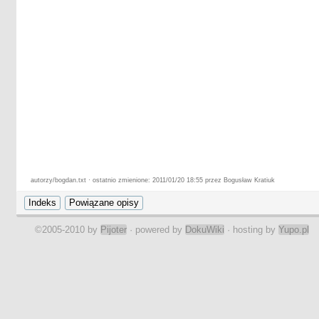
autorzy/bogdan.txt · ostatnio zmienione: 2011/01/20 18:55 przez Bogusław Kratiuk
©2005-2010 by
Pijoter
· powered by
DokuWiki
· hosting by
Yupo.pl