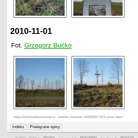
2010-11-01
Fot.
Grzegorz Bućko
miejsca/1914/podlaskie/kosily.txt · ostatnio zmienione: 2025/06/07 09:51 przez Adler7