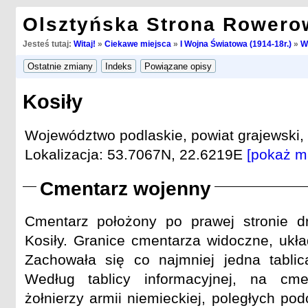
Olsztyńska Strona Rowero
Jesteś tutaj:
Witaj!
»
Ciekawe miejsca
»
I Wojna Światowa (1914-18r.)
»
W
Kosiły
Województwo podlaskie, powiat grajewski,
Lokalizacja: 53.7067N, 22.6219E
[pokaż m
Cmentarz wojenny
Cmentarz położony po prawej stronie d
Kosiły. Granice cmentarza widoczne, ukła
Zachowała się co najmniej jedna tablica
Według tablicy informacyjnej, na cm
żołnierzy armii niemieckiej, poległych po