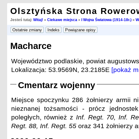
Olsztyńska Strona Rowero
Jesteś tutaj:
Witaj!
»
Ciekawe miejsca
»
I Wojna Światowa (1914-18r.)
»
W
Macharce
Województwo podlaskie, powiat augustowsk
Lokalizacja: 53.9569N, 23.2185E
[pokaż m
Cmentarz wojenny
Miejsce spoczynku 286 żołnierzy armii ni
nieznanej tożsamości - prócz jednoste
poległych, również z
Inf. Regt. 70, Inf. Re
Regt. 88, Inf. Regt. 55
oraz 341 żołnierzy ar