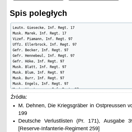
Spis poległych
Leutn. Giesecke, Inf. Regt. 17

Musk. Marek, Inf. Regt. 17

Vizef. Piamann, Inf. Regt. 97

Uffz. Ellerbrock, Inf. Regt. 97

Gefr. Becker, Inf. Regt. 97

Gefr. Hennebeul, Inf. Regt. 97

Gefr. Höke, Inf. Regt. 97

Musk. Blatt, Inf. Regt. 97

Musk. Blum, Inf. Regt. 97

Musk. Burr, Inf. Regt. 97

Musk. Engels, Inf. Regt. 97

Musk. Hörstemeyer, Inf. Regt. 97

Musk. Horstmann, Inf. Regt. 97

Źródła:
Musk. Körtgen, Inf. Regt. 97

M. Dehnen, Die Kriegsgräber in Ostpreussen v
Musk. Noll, Inf. Regt. 97

Vizef. Funk, Inf. Regt. 131

199
Uffz. Eger, Inf. Regt. 131

Deutsche Verlustlisten (Pr. 171), Ausgabe 
Uffz. Landfeld, Inf. Regt. 131

[Reserve-Infanterie-Regiment 259]
Uffz. Soltek, Inf. Regt. 131
