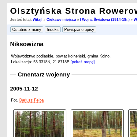
Olsztyńska Strona Rowero
Jesteś tutaj:
Witaj!
»
Ciekawe miejsca
»
I Wojna Światowa (1914-18r.)
»
W
Niksowizna
Województwo podlaskie, powiat kolneński, gmina Kolno.
Lokalizacja: 53.3318N, 21.8718E
[pokaż mapę]
Cmentarz wojenny
2005-11-12
Fot.
Dariusz Felba