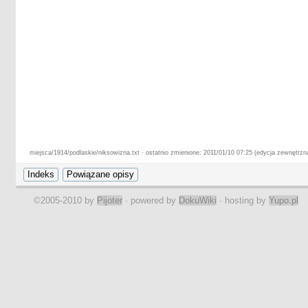
miejsca/1914/podlaskie/niksowizna.txt · ostatnio zmienione: 2011/01/10 07:25 (edycja zewnętrzn
©2005-2010 by
Pijoter
· powered by
DokuWiki
· hosting by
Yupo.pl