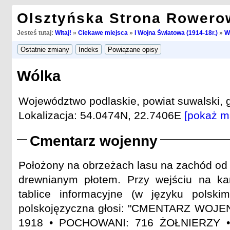
Olsztyńska Strona Rowero
Jesteś tutaj:
Witaj!
»
Ciekawe miejsca
»
I Wojna Światowa (1914-18r.)
»
W
Wólka
Województwo podlaskie, powiat suwalski, 
Lokalizacja: 54.0474N, 22.7406E
[pokaż m
Cmentarz wojenny
Położony na obrzeżach lasu na zachód od
drewnianym płotem. Przy wejściu na k
tablice informacyjne (w języku polskim
polskojęzyczna głosi: "CMENTARZ WOJE
1918 • POCHOWANI: 716 ŻOŁNIERZY •