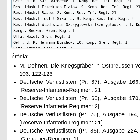
Gefr. d. R. Karl Warnecke, 1. Komp. Res. Inf. Regt. 21

Res. [Musk.] Friedrich Flatow, 9. Komp. Res. Inf. Regt. 21
Res. [Musk.] Raabe, 2. Komp. Res. Inf. Regt. 21

Res. [Musk.] Teofil Sikorra, 9. Komp. Res. Inf. Regt. 21

Res. [Musk.] Wladislaus Szczyglowski [Szeryglowski], 1. Ko
Sergt. Becker, Gren. Regt. 1

Uffz. Heidt, Gren. Regt. 1

Gefr. d. R. Hermann Buschow, 10. Komp. Gren. Regt. 1

Gefr. Krämer, Gren. Regt. 1

Gefr. Noak, Gren. Regt. 1

Źródła:
Gren. Bernsee, Gren. Regt. 1

M. Dehnen, Die Kriegsgräber in Ostpreussen v
Gren. Billerl, Gren. Regt. 1

Krgsfreiw. [Gren.] Eduard Brossius, 2. Komp. Gren. Regt. 1
103, 122-123
Gren. Gerst (Hermann), Gren. Regt. 1

Deutsche Verlustlisten (Pr. 67), Ausgabe 16
Gren. Gerst (Walter), Gren. Regt. 1

[Reserve-Infanterie-Regiment 21]
Gren. Hartpiel, Gren. Regt. 1

Gren. Kohn, Gren. Regt. 1

Deutsche Verlustlisten (Pr. 68), Ausgabe 17
Gren. Morbach (Harbach), Gren. Regt. 1

[Reserve-Infanterie-Regiment 2]
Gren. Michael, Gren. Regt. 1

Deutsche Verlustlisten (Pr. 76), Ausgabe 19
Gren. Moßwinkel, Gren. Regt. 1

Gren. Reusnig, Gren. Regt. 1

[Reserve-Infanterie-Regiment 21]
Gren. Siebert, Gren. Regt. 1

Deutsche Verlustlisten (Pr. 86), Ausgabe 22
Gren. Trippier, Gren. Regt. 1

Gren. Wendt, Gren. Regt. 1

[Grenadier-Regiment 1]