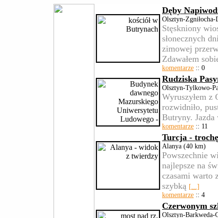
Dęby Napiwod
Olsztyn-Zgniłocha-
Stęskniony wio
słonecznych dn
zimowej przerw
Zdawałem sob
komentarze
:: 0
Rudziska Pasy
Olsztyn-Tylkowo-P
Wyruszyłem z Ol
rozwidniło, pus
Butryny. Jazd
komentarze
:: 11
Turcja - troch
Alanya (40 km)
Powszechnie w
najlepsze na św
czasami warto 
szybką
[...]
komentarze
:: 4
Czerwonym sz
Olsztyn-Barkweda-