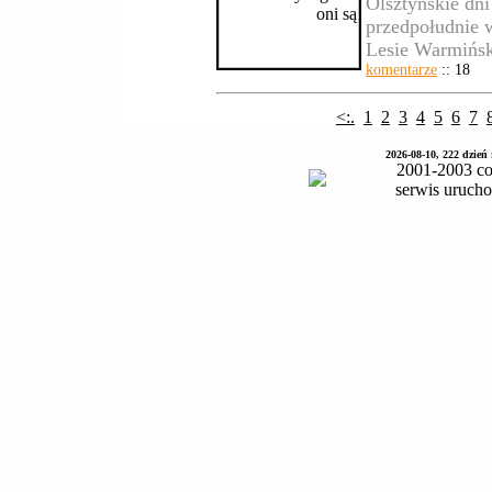
Olsztyńskie dni
przedpołudnie 
Lesie Warmińsk
komentarze
:: 18
<:.
1
2
3
4
5
6
7
2026-08-10, 222 dzień
2001-2003 co
serwis uruch