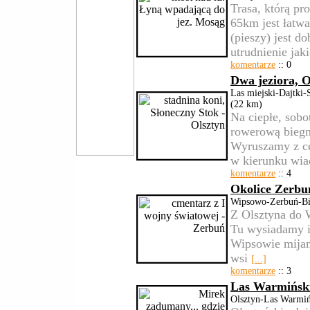
Trasa, którą p
65km jest łatwa
(pieszy) jest d
utrudnienie jak
komentarze
:: 0
Dwa jeziora, O
Las miejski-Dajtki
(22 km)
Na ciepłe, sobo
rowerową biegną
Wyruszamy z ce
w kierunku wi
komentarze
:: 4
Okolice Zerbu
Wipsowo-Zerbuń-Bi
Z Olsztyna do 
Tu wysiadamy 
Wipsowie mijam
wsi
[...]
komentarze
:: 3
Las Warmiński
Olsztyn-Las Warmiń