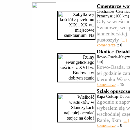
Cmentarze woj
Ciechanów-Czernice
Przasnysz (100 km)
Gdy w wieściac
Światowej wcią
tannenberskiej,
pustoszyły
[...]
komentarze
:: 0
Okolice Dział
Iłowo-Osada-Księż
km)
Iłowo-Osada, r
tej godzinie za
kierunku Warsz
komentarze
:: 15
Szlak opuszcz
Rapa-Gołdap-Dubeni
Zgodnie z zapo
wybrałem się w
wschodniej czę
Rapie, 9km
[...]
komentarze
:: 0