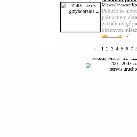
Mława-Janowiec Koś
Poboże to niewi
północnym skra
zachód od górn
obecnych miesz
komentarze
:: 7
<:.
1
2
3
4
5
6
7
2026-08-08, 220 dzień roku, imie
2001-2003 co
serwis uruch