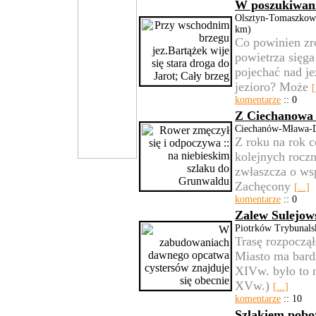
W poszukiwani
Olsztyn-Tomaszkowo
km)
Co powinien zr
powietrza sięg
pojechać nad je
jezioro? Może
[
komentarze
:: 0
Z Ciechanowa
Ciechanów-Mława-D
Z roku na rok c
kolejnych rocz
zwłaszcza o wsp
Zachęcony
[...]
komentarze
:: 0
Zalew Sulejow
Piotrków Trybunal
Trasę rozpoczą
Miasto ma bard
XIVw. było to m
XVw.)
[...]
komentarze
:: 10
Szlakiem pobo