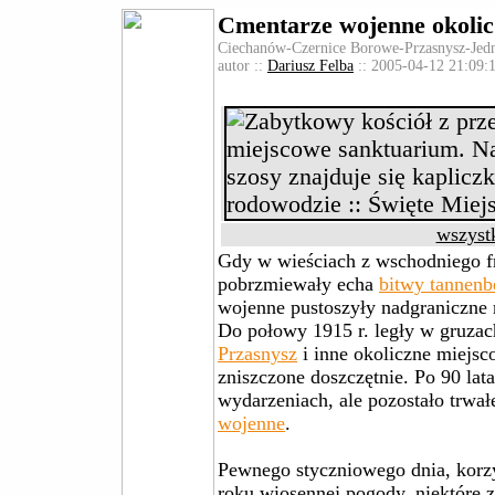
Cmentarze wojenne okolic
Ciechanów-Czernice Borowe-Przasnysz-Jed
autor ::
Dariusz Felba
:: 2005-04-12 21:09:1
wszystk
Gdy w wieściach z wschodniego f
pobrzmiewały echa
bitwy tannenb
wojenne pustoszyły nadgraniczne
Do połowy 1915 r. legły w gruza
Przasnysz
i inne okoliczne miejsco
zniszczone doszczętnie. Po 90 lat
wydarzeniach, ale pozostało trwa
wojenne
.
Pewnego styczniowego dnia, korzys
roku wiosennej pogody, niektóre 