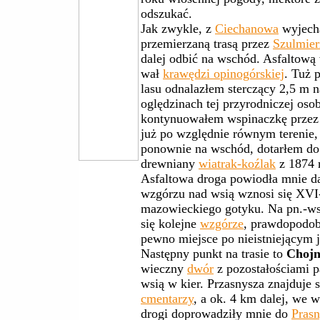
odszukać.
Jak zwykle, z
Ciechanowa
wyjecha
przemierzaną trasą przez
Szulmier
dalej odbić na wschód. Asfaltową
wał
krawędzi opinogórskiej
. Tuż 
lasu odnalazłem sterczący 2,5 m 
oględzinach tej przyrodniczej oso
kontynuowałem wspinaczkę prze
już po względnie równym terenie,
ponownie na wschód, dotarłem d
drewniany
wiatrak-koźlak
z 1874 r
Asfaltowa droga powiodła mnie d
wzgórzu nad wsią wznosi się XV
mazowieckiego gotyku. Na pn.-wsc
się kolejne
wzgórze
, prawdopodob
pewno miejsce po nieistniejącym 
Następny punkt na trasie to
Choj
wieczny
dwór
z pozostałościami 
wsią w kier. Przasnysza znajduje
cmentarzy
, a ok. 4 km dalej, we 
drogi doprowadziły mnie do
Prasn