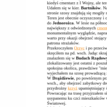
kiedyś cmentarz z I Wojny, ale tera
Udałem się w kier.
Bartników
. N
stronie szosy znajdują się mogiły 
Teren jest obecnie oczyszczony i 
do
Jednorożca
. W lesie na półno
największy z odwiedzonych
cment
monumentalnym wyglądzie, napra
warto przy okazji obejrzeć stoją
patrona strażaków.
Przekroczyłem
Orzyc
i po przeciw
skręciłem na pd. wsch. Jadąc skr
znalazłem się w
Budach Rządow
zlokalizowany jest ostatni z pos
spokojna okolica, prawdziwe "mie
wyjechałem na szosę prowadzącą 
W
Drążdżewie
, po powtórnym pr
wsch., aby obejrzeć zabytkowy d
przydrożny
krzyż
upamiętniający 
Powracając na trasę przyjrzałem s
usypanemu ku czci mieszkańców w
Światowej.