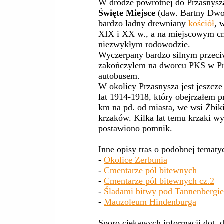
W drodze powrotnej do Przasnysz
Święte Miejsce
(daw. Bartny Dwo
bardzo ładny drewniany
kościół
, 
XIX i XX w., a na miejscowym cm
niezwykłym rodowodzie.
Wyczerpany bardzo silnym przec
zakończyłem na dworcu PKS w Pr
autobusem.
W okolicy Przasnysza jest jeszcz
lat 1914-1918, który obejrzałem 
km na pd. od miasta, we wsi Żbik
krzaków. Kilka lat temu krzaki w
postawiono pomnik.
Inne opisy tras o podobnej tematy
-
Okolice Zerbunia
-
Cmentarze pól bitewnych
-
Cmentarze pól bitewnych cz.2
-
Śladami bitwy pod Tannenbergi
-
Mauzoleum Hindenburga
Sporo ciekawych informacji dot. 