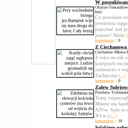
W poszukiwani
Olsztyn-Tomaszkowo
km)
Co powinien zr
powietrza sięg
pojechać nad je
jezioro? Może
[
komentarze
:: 0
Z Ciechanowa
Ciechanów-Mława-D
Z roku na rok c
kolejnych rocz
zwłaszcza o wsp
Zachęcony
[...]
komentarze
:: 0
Zalew Sulejow
Piotrków Trybunal
Trasę rozpoczą
Miasto ma bard
XIVw. było to m
XVw.)
[...]
komentarze
:: 10
Szlakiem pobo