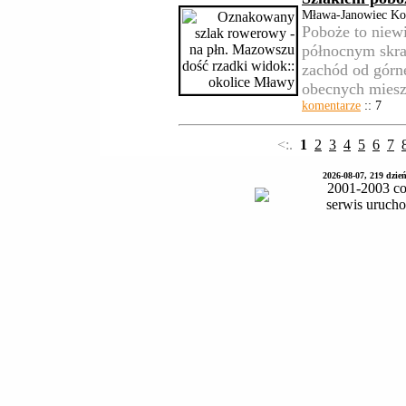
Mława-Janowiec Koś
Poboże to niewi
północnym skra
zachód od górn
obecnych miesz
komentarze
:: 7
<:.
1
2
3
4
5
6
7
2026-08-07, 219 dzie
2001-2003 co
serwis uruch