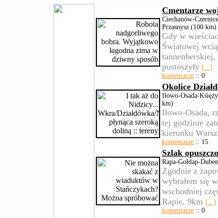
Cmentarze woj
Ciechanów-Czernice
Przasnysz (100 km)
Gdy w wieściac
Światowej wcią
tannenberskiej,
pustoszyły
[...]
komentarze
:: 0
Okolice Dział
Iłowo-Osada-Księż
km)
Iłowo-Osada, r
tej godzinie za
kierunku Warsz
komentarze
:: 15
Szlak opuszcz
Rapa-Gołdap-Dubeni
Zgodnie z zapo
wybrałem się w
wschodniej czę
Rapie, 9km
[...]
komentarze
:: 0