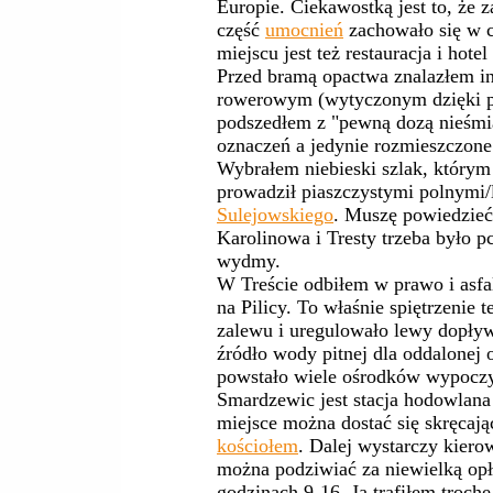
Europie. Ciekawostką jest to, że
część
umocnień
zachowało się w c
miejscu jest też restauracja i hote
Przed bramą opactwa znalazłem in
rowerowym (wytyczonym dzięki p
podszedłem z "pewną dozą nieśmia
oznaczeń a jedynie rozmieszczone 
Wybrałem niebieski szlak, którym
prowadził piaszczystymi polnymi
Sulejowskiego
. Muszę powiedzieć
Karolinowa i Tresty trzeba było p
wydmy.
W Treście odbiłem w prawo i asf
na Pilicy. To właśnie spiętrzenie 
zalewu i uregulowało lewy dopływ
źródło wody pitnej dla oddalone
powstało wiele ośrodków wypoczy
Smardzewic jest stacja hodowlan
miejsce można dostać się skręcają
kościołem
. Dalej wystarczy kier
można podziwiać za niewielką opła
godzinach 9-16. Ja trafiłem trochę 