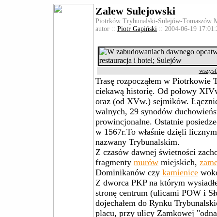
Zalew Sulejowski
Piotrków Trybunalski-Sulejów-Tomaszów 
autor ::
Piotr Gapiński
:: 2004-06-19 17:01:
wszyst
Trasę rozpocząłem w Piotrkowie 
ciekawą historię. Od połowy XIVw
oraz (od XVw.) sejmików. Łączni
walnych, 29 synodów duchowieństw
prowincjonalne. Ostatnie posiedz
w 1567r.To właśnie dzięli liczny
nazwany Trybunalskim.
Z czasów dawnej świetności zacho
fragmenty
murów
miejskich,
zam
Dominikanów czy
kamienice
wokó
Z dworca PKP na którym wysiadłe
stronę centrum (ulicami POW i S
dojechałem do Rynku Trybunalski
placu, przy ulicy Zamkowej "odn