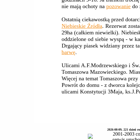
nie mają ochoty na
pozowanie
do 
Ostatnią ciekawostką przed dotar
Niebieskie Źródła
. Rezerwat zost
29ha (całkiem niewielki). Niebies
oddzielone od siebie wyspą - w ka
Drgający piasek widziany przez t
barwę
.
Ulicami A.F.Modrzewskiego i Św
Tomaszowa Mazowieckiego. Miast
Więcej na temat Tomaszowa przy 
Powrót do domu - z dworca kolej
ulicami Konstytucji 3Maja, ks.J.
2026-08-09, 221 dzień 
2001-2003 co
serwis uruch