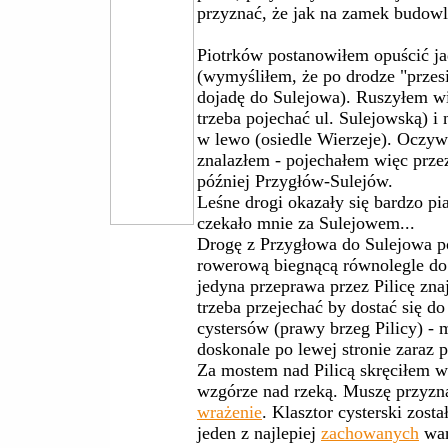
przyznać, że jak na zamek budowl
Piotrków postanowiłem opuścić ja
(wymyśliłem, że po drodze "przes
dojadę do Sulejowa). Ruszyłem w
trzeba pojechać ul. Sulejowską) i
w lewo (osiedle Wierzeje). Oczyw
znalazłem - pojechałem więc prz
później Przygłów-Sulejów.
Leśne drogi okazały się bardzo pi
czekało mnie za Sulejowem...
Drogę z Przygłowa do Sulejowa p
rowerową biegnącą równolegle do 
jedyna przeprawa przez Pilicę zna
trzeba przejechać by dostać się 
cystersów (prawy brzeg Pilicy) -
doskonale po lewej stronie zaraz 
Za mostem nad Pilicą skręciłem w 
wzgórze nad rzeką. Muszę przyzna
wrażenie
. Klasztor cysterski zost
jeden z najlepiej
zachowanych
war