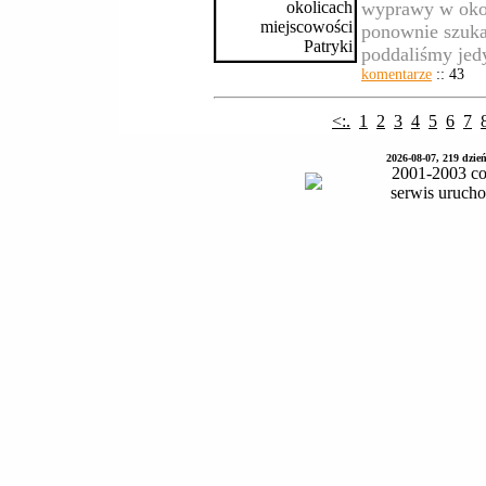
wyprawy w okol
ponownie szuka
poddaliśmy jed
komentarze
:: 43
<:.
1
2
3
4
5
6
7
2026-08-07, 219 dzie
2001-2003 co
serwis uruch