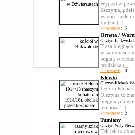
Wyjazd w powsz
Szczytna, gdzie
wagon i jeden 
Ludzie
[...]
komentarze
:: 5
Orneta / Worm
Olsztyn-Barkweda-E
Trasa biegnąca
w samym sercu 
bogatą w ciekaw
grodziska
[...]
komentarze
:: 0
Klewki
Olsztyn-Klebark Wi
Jezioro Klebar
Olsztyna to zn
biegnących w o
terenów
[...]
komentarze
:: 2
Tumiany
Olsztyn-Wały-Nerwi
Tak jak to obie