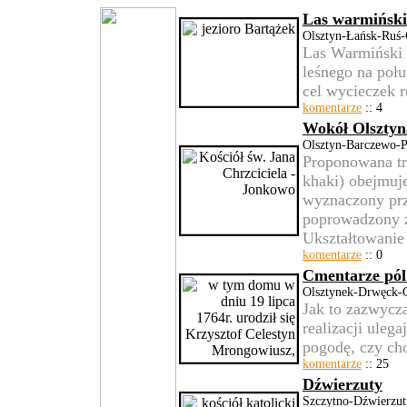
Las warmiński
Olsztyn-Łańsk-Ruś-
Las Warmiński 
leśnego na połu
cel wycieczek 
komentarze
:: 4
Wokół Olsztyn
Olsztyn-Barczewo-P
Proponowana tr
khaki) obejmuje
wyznaczony pr
poprowadzony z
Ukształtowani
komentarze
:: 0
Cmentarze pól
Olsztynek-Drwęck-
Jak to zazwycza
realizacji uleg
pogodę, czy ch
komentarze
:: 25
Dźwierzuty
Szczytno-Dźwierzut