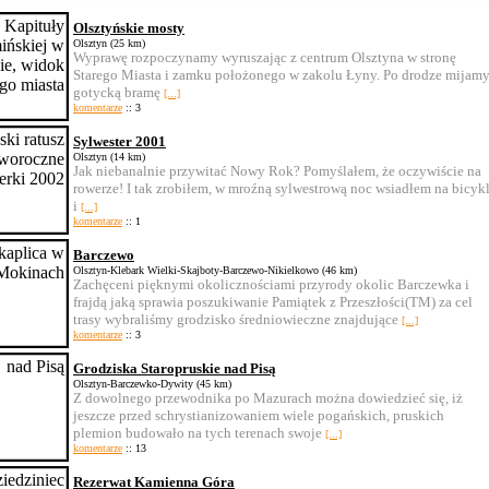
Olsztyńskie mosty
Olsztyn (25 km)
Wyprawę rozpoczynamy wyruszając z centrum Olsztyna w stronę
Starego Miasta i zamku położonego w zakolu Łyny. Po drodze mijam
gotycką bramę
[...]
komentarze
:: 3
Sylwester 2001
Olsztyn (14 km)
Jak niebanalnie przywitać Nowy Rok? Pomyślałem, że oczywiście na
rowerze! I tak zrobiłem, w mroźną sylwestrową noc wsiadłem na bicyk
i
[...]
komentarze
:: 1
Barczewo
Olsztyn-Klebark Wielki-Skajboty-Barczewo-Nikielkowo (46 km)
Zachęceni pięknymi okolicznościami przyrody okolic Barczewka i
frajdą jaką sprawia poszukiwanie Pamiątek z Przeszłości(TM) za cel
trasy wybraliśmy grodzisko średniowieczne znajdujące
[...]
komentarze
:: 3
Grodziska Staropruskie nad Pisą
Olsztyn-Barczewko-Dywity (45 km)
Z dowolnego przewodnika po Mazurach można dowiedzieć się, iż
jeszcze przed schrystianizowaniem wiele pogańskich, pruskich
plemion budowało na tych terenach swoje
[...]
komentarze
:: 13
Rezerwat Kamienna Góra