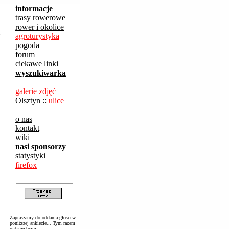
informacje
trasy rowerowe
rower i okolice
y
agroturystyka
pogoda
forum
ciekawe linki
wyszukiwarka
l
galerie zdjęć
Olsztyn ::
ulice
o nas
kontakt
wiki
nasi sponsorzy
statystyki
firefox
Zapraszamy do oddania głosu w
poniższej ankiecie... Tym razem
pytanie brzmi: