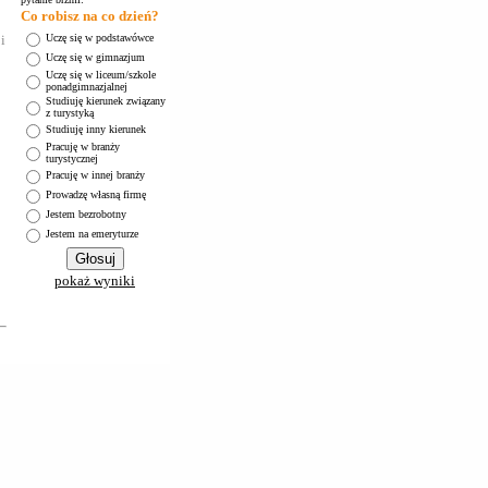
Co robisz na co dzień?
i
Uczę się w podstawówce
Uczę się w gimnazjum
Uczę się w liceum/szkole
ponadgimnazjalnej
Studiuję kierunek związany
z turystyką
Studiuję inny kierunek
Pracuję w branży
turystycznej
Pracuję w innej branży
Prowadzę własną firmę
Jestem bezrobotny
Jestem na emeryturze
pokaż wyniki