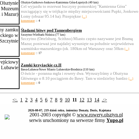
Olsztyn-Gutkowo-Jonkowo-Kamienna Góra-Łupstych (49 km)
Cel wyjazdu to rezerwat buczyny pomorskiej "Kamienna Góra"
rozciągający się w trójkącie między miejscowościami Pupki, Jonkowo 
Łomy (obszar 95.14 ha). Przepiękne
[...]
komentarze
:: 4
Śladami bitwy pod Tannenbergiem
Szczytno-Wielbark-Nidzica (77 km)
Szczytno (Ortelsburg, Scithno) Miasto często nazywane jest Bramą
Mazur, ponieważ jest najdalej wysunięte na południe województwa
warmińsko-mazurskiego (ok. 180km od Warszawy oraz 50km
[...]
komentarze
:: 17
Zamki krzyżackie cz.II
Iława-Lubawa-Nowe Miasto Lubawskie-Brodnica (110 km)
O świcie - poranna mgła i rowery dwa. Wyruszyliśmy z Olsztyna
Głównego o 8.10 pociągiem do Iławy. Tam w niedzielny bardzo
[...]
komentarze
:: 0
<:.
1
2
3
4
5
6
7
8
9
10
11
12
13
14
.:>
2026-08-07, 219 dzień roku, imieniny Donaty, Doris, Kajetana
2001-2003 copyright ©
www.rowery.olsztyn.pl
serwis uruchomiony na serwerze firmy
Yupo.pl