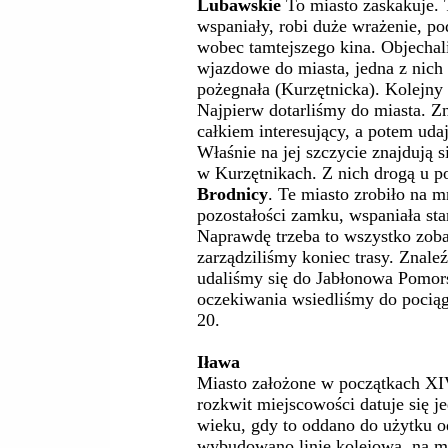
Lubawskie
To miasto zaskakuje. 
wspaniały, robi duże wrażenie, p
wobec tamtejszego kina. Objecha
wjazdowe do miasta, jedna z nich
pożegnała (Kurzętnicka). Kolejny
Najpierw dotarliśmy do miasta. Zn
całkiem interesujący, a potem udaj
Właśnie na jej szczycie znajdują 
w Kurzętnikach. Z nich drogą u p
Brodnicy
. Te miasto zrobiło na 
pozostałości zamku, wspaniała sta
Naprawdę trzeba to wszystko zoba
zarządziliśmy koniec trasy. Znaleź
udaliśmy się do Jabłonowa Pomor
oczekiwania wsiedliśmy do pocią
20.
Iława
Miasto założone w początkach XIV
rozkwit miejscowości datuje się 
wieku, gdy to oddano do użytku o
wybudowano linię kolejową, na ma