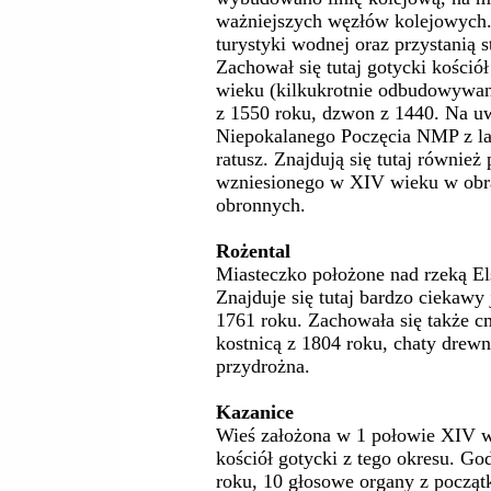
ważniejszych węzłów kolejowych. 
turystyki wodnej oraz przystanią 
Zachował się tutaj gotycki kośció
wieku (kilkukrotnie odbudowywany
z 1550 roku, dzwon z 1440. Na uw
Niepokalanego Poczęcia NMP z la
ratusz. Znajdują się tutaj równie
wzniesionego w XIV wieku w obr
obronnych.
Rożental
Miasteczko położone nad rzeką E
Znajduje się tutaj bardzo ciekaw
1761 roku. Zachowała się także c
kostnicą z 1804 roku, chaty drew
przydrożna.
Kazanice
Wieś założona w 1 połowie XIV w
kościół gotycki z tego okresu. Go
roku, 10 głosowe organy z począ