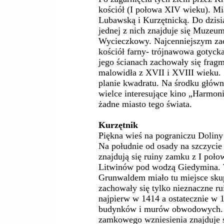
kościół (I połowa XIV wieku). Mi
Lubawską i Kurzętnicką. Do dzisiaj
jednej z nich znajduje się Muze
Wycieczkowy. Najcenniejszym za
kościół farny- trójnawowa gotyck
jego ścianach zachowały się frag
malowidła z XVII i XVIII wieku. 
planie kwadratu. Na środku główn
wielce interesujące kino „Harmoni
żadne miasto tego świata.
Kurzętnik
Piękna wieś na pograniczu Doliny
Na południe od osady na szczyci
znajdują się ruiny zamku z I poł
Litwinów pod wodzą Giedymina. W
Grunwaldem miało tu miejsce skup
zachowały się tylko nieznaczne r
najpierw w 1414 a ostatecznie w
budynków i murów obwodowych. .
zamkowego wzniesienia znajduje s