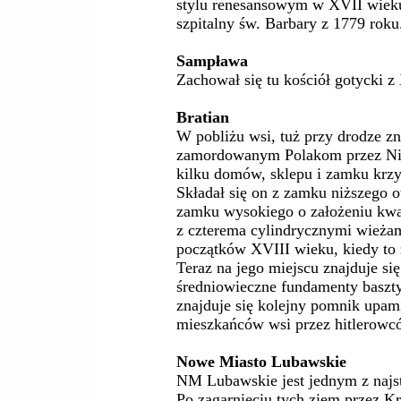
stylu renesansowym w XVII wieku
szpitalny św. Barbary z 1779 roku
Sampława
Zachował się tu kościół gotycki 
Bratian
W pobliżu wsi, tuż przy drodze z
zamordowanym Polakom przez Nie
kilku domów, sklepu i zamku krz
Składał się on z zamku niższego 
zamku wysokiego o założeniu kwa
z czterema cylindrycznymi wieża
początków XVIII wieku, kiedy to 
Teraz na jego miejscu znajduje si
średniowieczne fundamenty basz
znajduje się kolejny pomnik upa
mieszkańców wsi przez hitlerowc
Nowe Miasto Lubawskie
NM Lubawskie jest jednym z najst
Po zagarnięciu tych ziem przez 