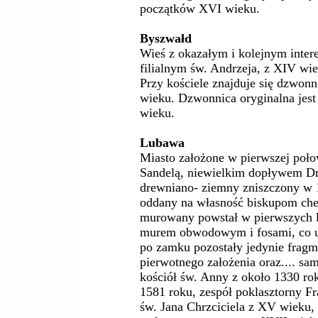
początków XVI wieku.
Byszwałd
Wieś z okazałym i kolejnym inter
filialnym św. Andrzeja, z XIV w
Przy kościele znajduje się dzwo
wieku. Dzwonnica oryginalna jest
wieku.
Lubawa
Miasto założone w pierwszej poło
Sandelą, niewielkim dopływem Drw
drewniano- ziemny zniszczony w 
oddany na własność biskupom ch
murowany powstał w pierwszych l
murem obwodowym i fosami, co uni
po zamku pozostały jedynie frag
pierwotnego założenia oraz.... sa
kościół św. Anny z około 1330 ro
1581 roku, zespół poklasztorny Fr
św. Jana Chrzciciela z XV wieku