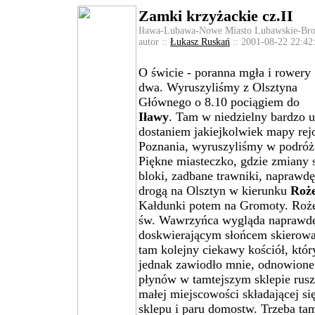
Zamki krzyżackie cz.II
Iława-Lubawa-Nowe Miasto Lubawskie-Bro
autor ::
Łukasz Ruskań
:: 2001-08-22 22:42
O świcie - poranna mgła i rowery
dwa. Wyruszyliśmy z Olsztyna
Głównego o 8.10 pociągiem do
Iławy
. Tam w niedzielny bardzo u
dostaniem jakiejkolwiek mapy rej
Poznania, wyruszyliśmy w podróż.
Piękne miasteczko, gdzie zmiany
bloki, zadbane trawniki, naprawd
drogą na Olsztyn w kierunku
Roże
Kałdunki potem na Gromoty. Rożen
św. Wawrzyńca wygląda naprawdę
doskwierającym słońcem skierowa
tam kolejny ciekawy kościół, któ
jednak zawiodło mnie, odnowione
płynów w tamtejszym sklepie rus
małej miejscowości składającej si
sklepu i paru domostw. Trzeba ta