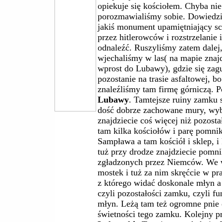
opiekuje się kościołem. Chyba nie
porozmawialiśmy sobie. Dowiedzie
jakiś monument upamiętniający 
przez hitlerowców i rozstrzelanie 
odnaleźć. Ruszyliśmy zatem dalej
wjechaliśmy w las( na mapie znajd
wprost do Lubawy), gdzie się zag
pozostanie na trasie asfaltowej, bo
znaleźliśmy tam firmę górniczą. P
Lubawy
. Tamtejsze ruiny zamku 
dość dobrze zachowane mury, wybi
znajdziecie coś więcej niż pozost
tam kilka kościołów i parę pomnik
Sampława a tam kościół i sklep, i
tuż przy drodze znajdziecie pomn
zgładzonych przez Niemców. We w
mostek i tuż za nim skręćcie w pr
z którego widać doskonale młyn a
czyli pozostałości zamku, czyli 
młyn. Leżą tam też ogromne pnie
świetności tego zamku. Kolejny p