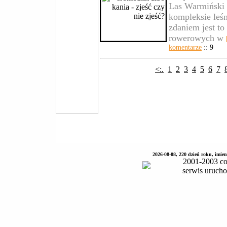
Las Warmiński 
kompleksie leś
zdaniem jest to
rowerowych w
komentarze
:: 9
<:.
1
2
3
4
5
6
7
2026-08-08, 220 dzień roku, imie
2001-2003 co
serwis uruch