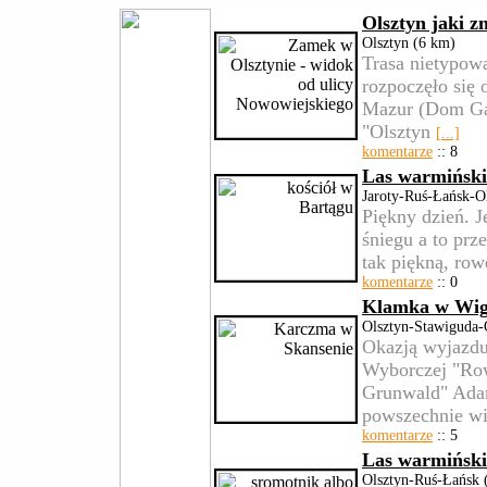
Olsztyn jaki z
Olsztyn (6 km)
Trasa nietypow
rozpoczęło się
Mazur (Dom Gaz
"Olsztyn
[...]
komentarze
:: 8
Las warmiński
Jaroty-Ruś-Łańsk-O
Piękny dzień. J
śniegu a to prz
tak piękną, ro
komentarze
:: 0
Klamka w Wig
Olsztyn-Stawiguda-
Okazją wyjazdu
Wyborczej "Row
Grunwald" Ada
powszechnie w
komentarze
:: 5
Las warmiński 
Olsztyn-Ruś-Łańsk 