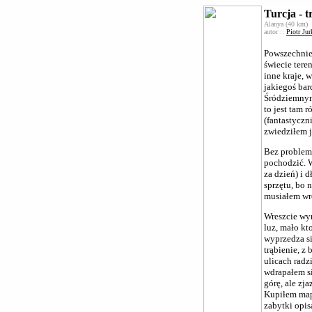
Turcja - 
Alanya (40 km)
autor ::
Piotr Jur
Powszechnie
świecie tere
inne kraje, 
jakiegoś bar
Śródziemnym
to jest tam 
(fantastyczn
zwiedziłem j
Bez problem
pochodzić. W
za dzień) i 
sprzętu, bo 
musiałem wró
Wreszcie wyr
luz, mało kt
wyprzedza si
trąbienie, z
ulicach radz
wdrapałem s
górę, ale zja
Kupiłem mapę
zabytki opis