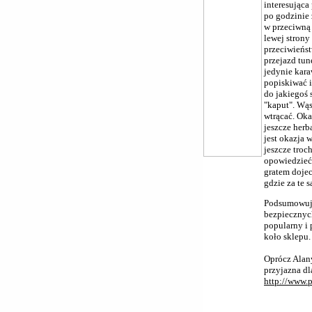
interesująca
po godzinie 
w przeciwną 
lewej strony
przeciwieńst
przejazd tun
jedynie kara
popiskiwać i
do jakiegoś 
"kaput". Wąs
wtrącać. Oka
jeszcze herb
jest okazja 
jeszcze troc
opowiedzieć 
gratem dojec
gdzie za te 
Podsumowując
bezpiecznych
popularny i 
koło sklepu.
Oprócz Alany
przyjazna dl
http://www.p