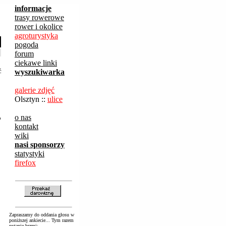
informacje
trasy rowerowe
rower i okolice
agroturystyka
pogoda
forum
ciekawe linki
ć
wyszukiwarka
galerie zdjęć
Olsztyn ::
ulice
o nas
o
kontakt
wiki
nasi sponsorzy
statystyki
firefox
Zapraszamy do oddania głosu w
poniższej ankiecie... Tym razem
pytanie brzmi: