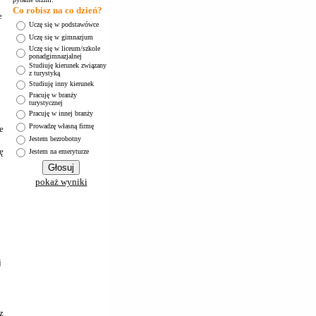
Co robisz na co dzień?
e
Uczę się w podstawówce
Uczę się w gimnazjum
Uczę się w liceum/szkole
ponadgimnazjalnej
Studiuję kierunek związany
z turystyką
Studiuję inny kierunek
Pracuję w branży
turystycznej
Pracuję w innej branży
Prowadzę własną firmę
e
Jestem bezrobotny
ę
Jestem na emeryturze
pokaż wyniki
j
z