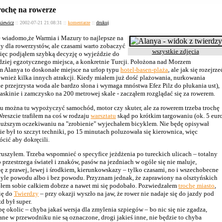
trochę na rowerze
kiewicz
:: 2002-07-21 21:08:31 ::
komentarze
::
drukuj
 wiadomo,że Warmia i Mazury to najlepsze na
ny dla rowerzystów, ale czasami warto zobaczyć
wszystkie zdjęcia
więc podjąłem szybką decyzję o wyjeździe do
dziej egzotycznego miejsca, a konkretnie Turcji. Położona nad Morzem
 Alanya to doskonałe miejsce na urlop typu
hotel-basen-plaża
, ale jak się rozejrze
również kilka innych atrakcji. Kiedy miałem już dość plażowania, nurkowania
ie przejrzysta woda ale bardzo słona i wymaga mnóstwa Efez Pilz do płukania ust),
askinie i zamczysko na 200 metrowej skale - zacząłem rozglądać się za rowerem.
u można tu wypożyczyć samochód, motor czy skuter, ale za rowerem trzeba trochę
reszcie trafiłem na coś w rodzaju
warsztatu
skąd po krótkim targowaniu (ok. 5 eur
dłuższym oczekiwaniu na "zrobienie" wyjechałem bicyklem. Nie będę opisywał
nie był to szczyt techniki, po 15 minutach poluzowała się kierownica, więc
cić aby dokręcili.
uszyłem. Trzeba wspomnieć o specyfice jeżdżenia po tureckich ulicach – totalny
o przestrzega świateł i znaków, pasów na jezdniach w ogóle się nie maluje,
ę z prawej, lewej i środkiem, kierunkowskazy – tylko czasami, no i wszechobecne
 byle powodu albo i bez powodu. Przyznam jednak, że zaprawiony na olsztyńskich
iłem sobie całkiem dobrze a nawet mi się podobało. Pozwiedzałem
trochę miasto
,
ię do
Twierdzy
– przy okazji wyszło na jaw, że rower nie nadaje się do jazdy pod
zd był super.
 okolic – chyba jakaś wersja dla zmylenia szpiegów – bo nic się nie zgadza,
ane w przewodniku nie są oznaczone, drogi jakieś inne, nie będzie to chyba