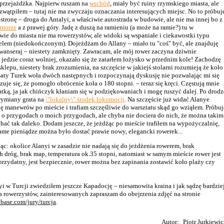
 przejażdżka. Najpierw ruszam na
wschód
, miały być ruiny rzymskiego miasta, ale
zwątpiłem – tutaj nie ma zwyczaju oznaczania interesujących miejsc. No to próbuj
stronę – droga do Antalyi, a właściwie autostrada w budowie, ale nie ma innej bo z
morze
a z prawej góry. Jadę z duszą na ramieniu (a może na ramie?) tu w
wie do miasta nie ma rowerzystów, ale widoki są wspaniałe i ciekawostki typu
elem (niedokończonym). Dojeżdżam do Allany – miało tu "coś" być, ale znajduję
wanseraj – niestety zamknięty. Zawracam, ale mój rower zaczyna dziwnie
 jedzie coraz wolniej, okazało się że zatarłem łożysko w przednim kole! Zachodzę
sklepu, niestety brak zrozumienia, na szczęście w jakiejś stolarni rozumieją że koło
aty Turek woła dwóch następnych i rozpoczynają dyskusję nie pozwalając mi się
zuje się, że pomogło obrócenie koła o 180 stopni. – teraz się kręci. Częstują mnie
atką, ja jak chińczyk kłaniam się w podziękowaniach i mogę ruszyć dalej. Po drodz
wymiany grata na
\"lokalny\" środek lokomocji
. Na szczęście już widać Alanye
hę manewrów po mieście i trafiam szczęśliwie do warsztatu skąd go wziąłem. Próbuj
o przygodach o moich przygodach, ale chyba nie dociera do nich, że można takim
hać tak daleko. Dodam jeszcze, że jeżdżąc po mieście trafiłem na wypożyczalnię,
same pieniądze można było dostać prawie nowy, elegancki rowerek...
: okolice Alanyi w zasadzie nie nadają się do jeżdżenia rowerem, brak
 dróg, brak map, temperatura ok.35 stopni, natomiast w samym mieście rower jest
przydatny, jest bezpiecznie, rower można bez zapinania zostawić koło plaży czy
i w Turcji zwiedziłem jeszcze Kapadocję – niesamowita kraina i jak sądzę bardzie
a rowerzystów, zainteresowanych zapraszam do obejrzenia zdjęć na stronie
base.com/jury/turcja
.
Autor:
Piotr Jurkiewic