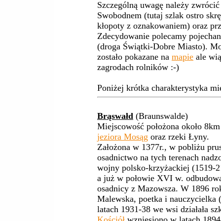
Szczególną uwagę należy zwrócić 
Swobodnem (tutaj szlak ostro skrę
kłopoty z oznakowaniem) oraz pr
Zdecydowanie polecamy pojechan
(droga Świątki-Dobre Miasto). Mo
zostało pokazane na
mapie
ale wią
zagrodach rolników :-)
Poniżej krótka charakterystyka mie
Brąswałd
(Braunswalde)
Miejscowość położona około 8km 
jeziora Mosąg
oraz rzeki Łyny.
Założona w 1377r., w pobliżu pru
osadnictwo na tych terenach nadz
wojny polsko-krzyżackiej (1519-2
a już w połowie XVI w. odbudowano
osadnicy z Mazowsza. W 1896 r
Malewska, poetka i nauczycielka 
latach 1931-38 we wsi działała sz
Kościół
wzniesiono w latach 1894