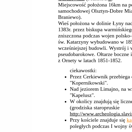
Miejscowość położona 16km na pół
samochodowej Olsztyn-Dobre Miast
Braniewo).
Wieś położona w dolinie Łyny na
1383r. przez biskupa warmińskie
zniszczona podczas wojen polsko
św. Katarzyny wybudowano w 1852
wcześniejszej budowli. Wystrój i
pseudobarokowe. Ołtarze boczne 
z Ornety w latach 1851-1852.
ciekawostki:
Przez Cerkiewnik przebiega 
"Kopernikowski".
Nad jeziorem Limajno, na 
"Kapelusz".
W okolicy znajdują się liczn
(grodziska staropruskie
http://www.archeologia.slavi
Przy kościele znajduje się
ka
poległych podczas I wojny ś