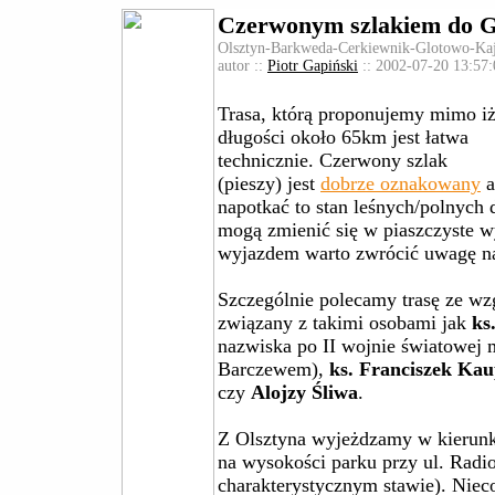
Czerwonym szlakiem do G
Olsztyn-Barkweda-Cerkiewnik-Glotowo-Ka
autor ::
Piotr Gapiński
:: 2002-07-20 13:57:
Trasa, którą proponujemy mimo i
długości około 65km jest łatwa
technicznie. Czerwony szlak
(pieszy) jest
dobrze oznakowany
a
napotkać to stan leśnych/polnych 
mogą zmienić się w piaszczyste w
wyjazdem warto zwrócić uwagę 
Szczególnie polecamy trasę ze wzg
związany z takimi osobami jak
ks
nazwiska po II wojnie światowej
Barczewem),
ks. Franciszek Ka
czy
Alojzy Śliwa
.
Z Olsztyna wyjeżdzamy w kierunk
na wysokości parku przy ul. Radi
charakterystycznym stawie). Nieco