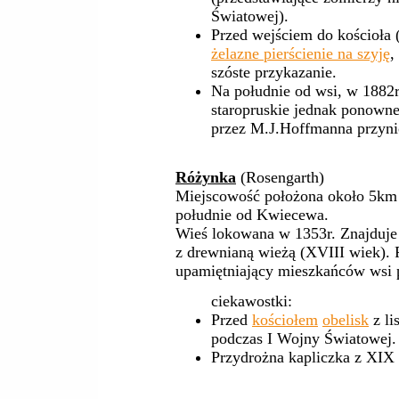
Światowej).
Przed wejściem do kościoła 
żelazne pierścienie na szyję
,
szóste przykazanie.
Na południe od wsi, w 1882r
staropruskie jednak ponown
przez M.J.Hoffmanna przyni
Różynka
(Rosengarth)
Miejscowość położona około 5km
południe od Kwiecewa.
Wieś lokowana w 1353r. Znajduje 
z drewnianą wieżą (XVIII wiek).
upamiętniający mieszkańców wsi 
ciekawostki:
Przed
kościołem
obelisk
z li
podczas I Wojny Światowej.
Przydrożna kapliczka z XIX