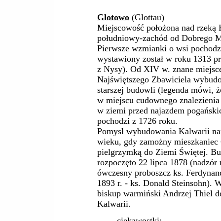
Glotowo
(Glottau)
Miejscowość położona nad rzeką 
południowy-zachód od Dobrego M
Pierwsze wzmianki o wsi pochodz
wystawiony został w roku 1313 p
z Nysy). Od XIV w. znane miejs
Najświętszego Zbawiciela wybud
starszej budowli (legenda mówi, 
w miejscu cudownego znalezienia P
w ziemi przed najazdem pogański
pochodzi z 1726 roku.
Pomysł wybudowania Kalwarii nar
wieku, gdy zamożny mieszkaniec 
pielgrzymką do Ziemi Świętej. Bu
rozpoczęto 22 lipca 1878 (nadzór
ówczesny proboszcz ks. Ferdynand
1893 r. - ks. Donald Steinsohn). 
biskup warmiński Andrzej Thiel d
Kalwarii.
ciekawostki: