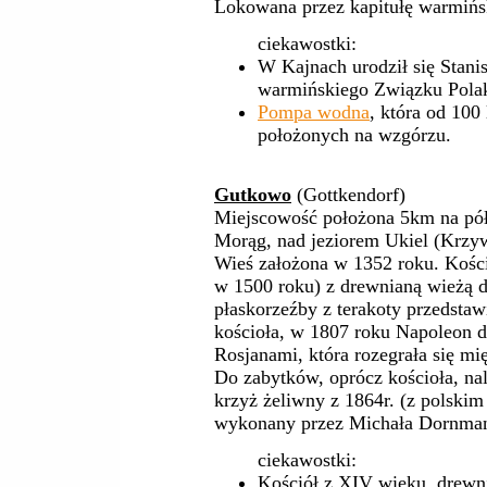
Lokowana przez kapitułę warmińs
ciekawostki:
W Kajnach urodził się Stani
warmińskiego Związku Pol
Pompa wodna
, która od 10
położonych na wzgórzu.
Gutkowo
(Gottkendorf)
Miejscowość położona 5km na półn
Morąg, nad jeziorem Ukiel (Krzyw
Wieś założona w 1352 roku. Kośc
w 1500 roku) z drewnianą wieżą 
płaskorzeźby z terakoty przedstaw
kościoła, w 1807 roku Napoleon 
Rosjanami, która rozegrała się 
Do zabytków, oprócz kościoła, na
krzyż żeliwny z 1864r. (z polski
wykonany przez Michała Dornma
ciekawostki:
Kościół z XIV wieku, drewni