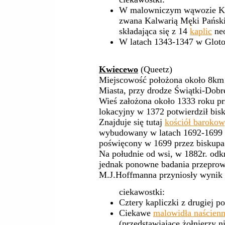
W malowniczym wąwozie Kwi
zwana Kalwarią Męki Pański
składająca się z 14
kaplic
neo
W latach 1343-1347 w Glotow
Kwiecewo
(Queetz)
Miejscowość położona około 8km
Miasta, przy drodze Świątki-Dobr
Wieś założona około 1333 roku pr
lokacyjny w 1372 potwierdził bis
Znajduje się tutaj
kościół baroko
wybudowany w latach 1692-1699 
poświęcony w 1699 przez biskupa
Na południe od wsi, w 1882r. odk
jednak ponowne badania przeprow
M.J.Hoffmanna przyniosły wynik
ciekawostki:
Cztery kapliczki z drugiej 
Ciekawe
malowidła naścien
(przedstawiające żołnierzy 