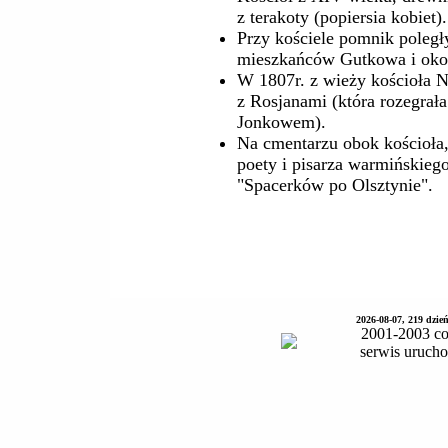
z terakoty (popiersia kobiet).
Przy kościele pomnik poległ
mieszkańców Gutkowa i okol
W 1807r. z wieży kościoła 
z Rosjanami (która rozegrał
Jonkowem).
Na cmentarzu obok kościoła,
poety i pisarza warmińskiego
"Spacerków po Olsztynie".
2026-08-07, 219 dzie
2001-2003 co
serwis uruch