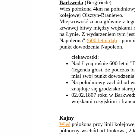
Barkweda
(Bergfriede)
Wieś położona 4km na południowy 
kolejowej Olsztyn-Braniewo.
Miejscowość znana głównie z tego,
krwawej bitwy między wojskami ro
na Łynie. Z wydarzeniem tym jest
Napoleona" (
600 letni dąb
- pomni
punkt dowodzenia Napoleon.
ciekawostki:
Nad Łyną rośnie 600 letni 
(legenda głosi, że podczas 
miał swój punkt dowodzenia
Na południowy zachód od ws
znajduje się grodzisko staro
02.02.1807 roku w Barkwedz
wojskami rosyjskimi i franc
Kajny
Wieś
położona przy linii kolejow
północny-wschód od Jonkowa, 2 