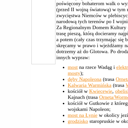
poświęcony bohaterom walk o wy
(przed II wojną światową) w tym 
zwycięstwa Niemców w plebiscyci
narodową tych terenów po I wojni
Za Regionalnym Domem Kultury
trasę pieszą, którą docieramy najp
a potem (cały czas trzymając się 
skręcamy w prawo i wjeżdżamy na
dotrzemy aż do Glotowa. Po dro
innych wypraw:
most
na rzece Wadąg i
elekt
mosty
);
dęby Napoleona
(trasa
Ornet
Kalwaria Warmińska
(trasa
kościół w
Kwiecewie
,
obelis
Kajnach (trasa
Orneta/Wormd
kościół w Gutkowie z które
wojskami Napoleon;
most na Łynie
w okolicy jez
grodzisko
staropruskie w oko