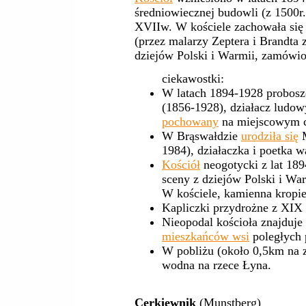
średniowiecznej budowli (z 1500r.
XVIIw. W kościele zachowała się
(przez malarzy Zeptera i Brandta 
dziejów Polski i Warmii, zamówio
ciekawostki:
W latach 1894-1928 probosz
(1856-1928), działacz ludowy
pochowany
na miejscowym c
W Brąswałdzie
urodziła się
M
1984), działaczka i poetka 
Kościół
neogotycki z lat 189
sceny z dziejów Polski i Wa
W kościele, kamienna kropie
Kapliczki przydrożne z XIX
Nieopodal kościoła znajduje
mieszkańców wsi
poległych 
W pobliżu (około 0,5km na z
wodna na rzece Łyna.
Cerkiewnik
(Munstberg)