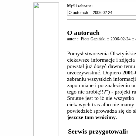
Myśli zebrane:
O autorach
autor ::
Piotr Gapiński
:: 2006-02-24 ::
Pomysł stworzenia Olsztyńskie
ciekawsze informacje i zdjęci
powstał już dosyć dawno temu t
urzeczywistnić. Dopiero
2001-
zebraniu wszystkich informacji,
zapomniane i po znalezieniu 
tego nie zrobię!!?") - projekt r
Smutne jest to iż nie wszystko
ciekawych tras albo nie mamy 
powiedzieć sprowadza się do sł
jeszcze tam wrócimy
.
Serwis przygotowali: