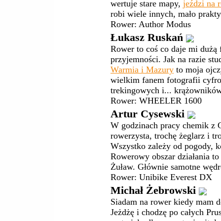
wertuje stare mapy,
jeździ na 
robi wiele innych, mało prakt
Rower: Author Modus
Łukasz Ruskań
Rower to coś co daje mi dużą f
przyjemności. Jak na razie st
Warmia i Mazury
to moja ojcz
wielkim fanem fotografii cyf
trekingowych i... krążowników 
Rower: WHEELER 1600
Artur Cysewski
W godzinach pracy chemik z G
rowerzysta, trochę żeglarz i tr
Wszystko zależy od pogody, ko
Rowerowy obszar działania to
Żuław. Głównie samotne wędr
Rower: Unibike Everest DX
Michał Żebrowski
Siadam na rower kiedy mam d
Jeżdżę i chodzę po całych Pru