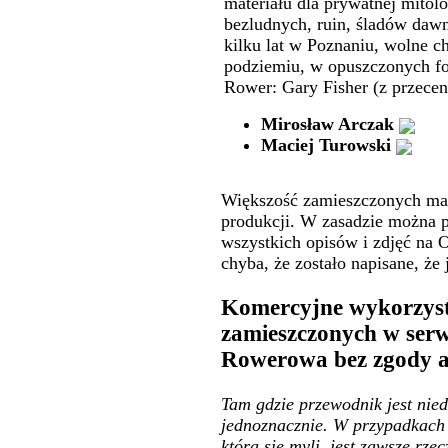
materiału dla prywatnej mitolo
bezludnych, ruin, śladów dawn
kilku lat w Poznaniu, wolne 
podziemiu, w opuszczonych for
Rower: Gary Fisher (z przecen
Mirosław Arczak
Maciej Turowski
Większość zamieszczonych mate
produkcji. W zasadzie można p
wszystkich opisów i zdjęć na O
chyba, że zostało napisane, że j
Komercyjne wykorzyst
zamieszczonych w serw
Rowerowa bez zgody a
Tam gdzie przewodnik jest nied
jednoznacznie. W przypadkach 
która się myli, jest zawsze rzec