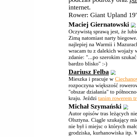
internet.
Rower: Giant Upland 19
Maciej Giernatowski
Oczywistą sprawą jest, że lubi
Zimą natomiast narty biegowe
najlepiej na Warmii i Mazura
wracam tu z dalekich wojaży 
zdanie: "...po szerokim szukać 
bardzo blisko" :-)
Dariusz Felba
Mieszka i pracuje w
Ciechano
rozpoczyna większość rowero
"obszar działania" to północn
kraju. Jeździ
tanim rowerem t
Michał Szymański
Autor opisów tras leżących ni
Olsztyna. Ciągle szukający mie
nie był i miejsc o których mał
grodziska, kurhanowiska itp.