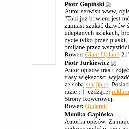
Piotr Gapiński
Autor serwisu www, opisó
"Taki już bowiem jest mó
zamiast szukać dziwów 
udeptanych szlakach, bro
życie tylko przez piaski
omijane przez wszystkich
Rower:
Giant Upland
21
Piotr Jurkiewicz
Autor opisów tras i zdję
trasy większości wyjazd
ze sobą
ma(ł)pkę
. Posiad
razie :-) jeżdżącej
rekla
Strony Rowerowej.
Rower:
Gudereit
Monika Gapińska
Autorka opisów. Zajmuje 
podczas podróży oraz
pu