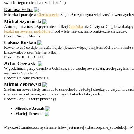
świecie, tego co jest bardzo blisko" :-)
Dariusz Felba
Mieszka i pracuje w
Ciechanowie
. Stąd też rozpoczyna większość rowerowych w
Michał Szymański
Autor opisów tras leżących nieco bliżej
Gdańska
niż Olsztyna. Ciągle szukający 
jeździ na rowerze
,
podróżuje
i robi wiele innych, mało praktycznych rzeczy.
Rower: Author Modus
Łukasz Ruskań
Rower to coś co daje mi dużą frajdę i jeszcze więcej przyjemności. Jak na razie
krążowników szos (ale nie tylko).
Rower: WHEELER 1600
Artur Cysewski
W godzinach pracy chemik z Gdańska, a po trochę rowerzysta, trochę żeglarz i 
wędrówki "góralem".
Rower: Unibike Everest DX
Michał Żebrowski
Siadam na rower kiedy mam dość samochodu. Jeżdżę i chodzę po całych Prusach, 
spędzam w podziemiu, w opuszczonych fortach i fabrykach.
Rower: Gary Fisher (z przeceny).
Mirosław Arczak
Maciej Turowski
Większość zamieszczonych materiałów jest naszej (własnoręcznej) produkcji. W za