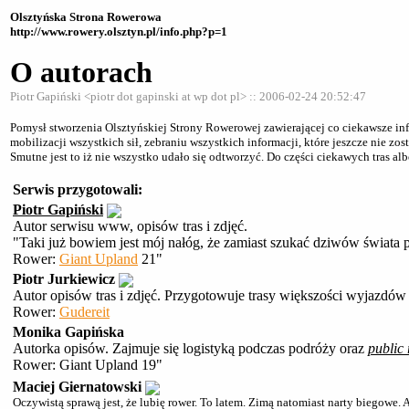
Olsztyńska Strona Rowerowa
http://www.rowery.olsztyn.pl/info.php?p=1
O autorach
Piotr Gapiński <piotr dot gapinski at wp dot pl> :: 2006-02-24 20:52:47
Pomysł stworzenia Olsztyńskiej Strony Rowerowej zawierającej co ciekawsze inf
mobilizacji wszystkich sił, zebraniu wszystkich informacji, które jeszcze nie 
Smutne jest to iż nie wszystko udało się odtworzyć. Do części ciekawych tras a
Serwis przygotowali:
Piotr Gapiński
Autor serwisu www, opisów tras i zdjęć.
"Taki już bowiem jest mój nałóg, że zamiast szukać dziwów świata p
Rower:
Giant Upland
21"
Piotr Jurkiewicz
Autor opisów tras i zdjęć. Przygotowuje trasy większości wyjazdów
Rower:
Gudereit
Monika Gapińska
Autorka opisów. Zajmuje się logistyką podczas podróży oraz
public 
Rower: Giant Upland 19"
Maciej Giernatowski
Oczywistą sprawą jest, że lubię rower. To latem. Zimą natomiast narty biegowe.