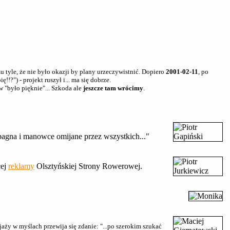
 tyle, że nie było okazji by plany urzeczywistnić. Dopiero
2001-02-11
, po
ę!!?") - projekt ruszył i... ma się dobrze.
w "było pięknie"... Szkoda ale
jeszcze tam wrócimy
.
 bagna i manowce omijane przez wszystkich..."
cej
reklamy
Olsztyńskiej Strony Rowerowej.
jaży w myślach przewija się zdanie: "...po szerokim szukać