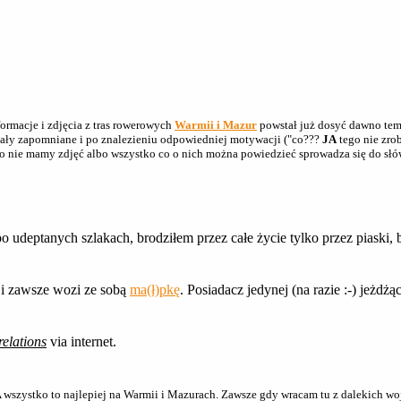
ormacje i zdjęcia z tras rowerowych
Warmii i Mazur
powstał już dosyć dawno temu
zostały zapomniane i po znalezieniu odpowiedniej motywacji ("co???
JA
tego nie zrobi
lbo nie mamy zdjęć albo wszystko co o nich można powiedzieć sprowadza się do słó
o udeptanych szlakach, brodziłem przez całe życie tylko przez piaski,
 i zawsze wozi ze sobą
ma(ł)pkę
. Posiadacz jedynej (na razie :-) jeżdżą
relations
via internet.
 A wszystko to najlepiej na Warmii i Mazurach. Zawsze gdy wracam tu z dalekich wo