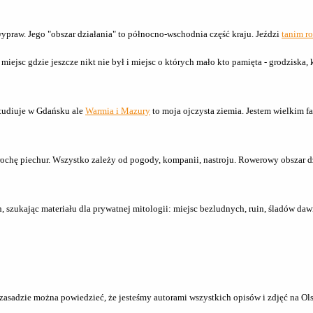
ypraw. Jego "obszar działania" to północno-wschodnia część kraju. Jeździ
tanim r
miejsc gdzie jeszcze nikt nie był i miejsc o których mało kto pamięta - grodziska
 studiuje w Gdańsku ale
Warmia i Mazury
to moja ojczysta ziemia. Jestem wielkim fa
trochę piechur. Wszystko zależy od pogody, kompanii, nastroju. Rowerowy obszar d
szukając materiału dla prywatnej mitologii: miejsc bezludnych, ruin, śladów dawn
sadzie można powiedzieć, że jesteśmy autorami wszystkich opisów i zdjęć na Olszty