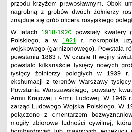
przodu krzyżem prawosławnym. Obok umie
nagrobną z grobów dwóch żołnierzy ros
znajduje się grób oficera rosyjskiego poleg
W latach
1918-1920
powstały kwatery g
Polskiego, a w
1921
r. nekropolia uz
wojskowego (garnizonowego). Powstała r
powstania 1863 r. W czasie II wojny świat
powstało kilkanaście tysięcy nowych gr
tysięcy żołnierzy poległych w 1939 r
ekshumacji z terenów Warszawy tysięcy 
Powstania Warszawskiego, powstały kwate
Armii Krajowej i Armii Ludowej. W 1946 r
zarząd Ludowego Wojska Polskiego. W 19
połączono z cmentarzem bezwyznaniow
mogiły zbiorowe ludności cywilnej, która
bombardowań lub masowych egzekucji n