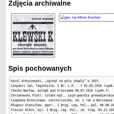
Zdjęcia archiwalne
Spis pochowanych
Karol Arkuszewski, „zginął na polu chwały” w 1915

Caspaeri Jan, legionista, I Br. L.P.   † 02.02.1916 (symb.
Chećko Wacław, poległ pod Erzerumem 08.07.1916 (symb.?)

Chrzanowski Piotr, sztabs-kpt., Lejb-gwardia grenadierskie
Czapówna Bronisława, sanitariuszka, zm. z ran w Warszawie 
Długosz Stanisław, ppor., I Bryg. Leg. Pol., pol. 06.08.19
Fleszar Albin, mjr, I Bryg. Leg. Pol., zm. trag. 03.11.191