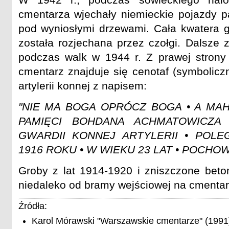
cmentarza wjechały niemieckie pojazdy p
pod wyniosłymi drzewami. Cała kwatera 
została rozjechana przez czołgi. Dalsze 
podczas walk w 1944 r. Z prawej strony
cmentarz znajduje się cenotaf (symboliczn
artylerii konnej z napisem:
"NIE MA BOGA OPRÓCZ BOGA • A MA
PAMIĘCI BOHDANA ACHMATOWICZA 
GWARDII KONNEJ ARTYLERII • POL
1916 ROKU • W WIEKU 23 LAT • POCHO
Groby z lat 1914-1920 i zniszczone beton
niedaleko od bramy wejściowej na cmentar
Źródła:
Karol Mórawski "Warszawskie cmentarze" (1991