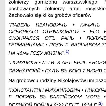
żołnierzy garnizonu warszawskiego. 
pochowanych żołnierzy armii rosyjski
Zachowało się kilka grobów oficerów:
"ПАВЕЛЬ ИВАНОВИЧЪ • КАЧИНЪ 
СИБИРКАГО СТРѢЛКОВАГО • ЕГО 
ОКОНЧАЛСЯ ОТЪ РАНЬ • ПОЛУ
ГЕРМАНЦАМИ • ПОДЬ Г. ВАРШАВОМ 30г
1)
НА 46мъ ГОДУ ЖИЗНИ"
.
”ПОРУЧИКЪ • Л. ГВ. 3 АРТ. БРИГ. • Б
СВИНАРСКІЙ • ПАЛЪ ВЪ БОЮ 7 ИЮНЯ 1915
Na grobowcu rodziny Nikołajewów umieszc
"КОНСТАНТИН МИХАИЛОВИЧ • НИКОЛАЕВ
Г. ПОГИБЪ ВЪ БАЛТIЙСКОМ МОРѢ 
3)
ВЕЛИКОЙ ВОЙНЫ 9/22 СЕНТ. 1914 Г."