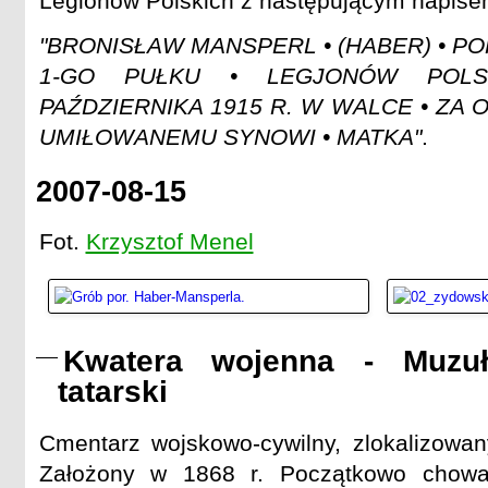
Legionów Polskich z następującym napise
"BRONISŁAW MANSPERL • (HABER) • P
1-GO PUŁKU • LEGJONÓW POLS
PAŹDZIERNIKA 1915 R. W WALCE • ZA O
UMIŁOWANEMU SYNOWI • MATKA"
.
2007-08-15
Fot.
Krzysztof Menel
Kwatera wojenna - Muzuł
tatarski
Cmentarz wojskowo-cywilny, zlokalizowany
Założony w 1868 r. Początkowo chowan