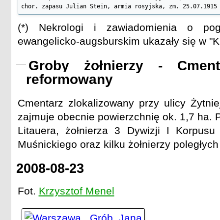
chor. zapasu Julian Stein, armia rosyjska, zm. 25.07.1915
Tołwiński Bolesław, ppłk, armia rosyjska, pol. 15.06.1915

Wonlar-Larski Włodzimierz, chor., 13 narwski pułk huzarów
(*) Nekrologi i zawiadomienia o po
ewangelicko-augsburskim ukazały się w "K
Groby żołnierzy - Cment
reformowany
Cmentarz zlokalizowany przy ulicy Żytnie
zajmuje obecnie powierzchnię ok. 1,7 ha.
Litauera, żołnierza 3 Dywizji I Korpus
Muśnickiego oraz kilku żołnierzy poległych
2008-08-23
Fot.
Krzysztof Menel