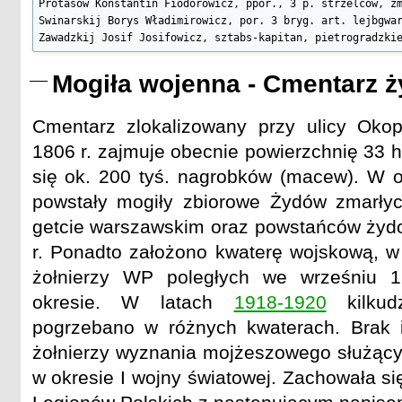
Protasow Konstantin Fiodorowicz, ppor., 3 p. strzelców, zm
Swinarskij Borys Władimirowicz, por. 3 bryg. art. lejbgwar
Zawadzkij Josif Josifowicz, sztabs-kapitan, pietrogradzki
Mogiła wojenna - Cmentarz 
Cmentarz zlokalizowany przy ulicy Oko
1806 r. zajmuje obecnie powierzchnię 33 
się ok. 200 tyś. nagrobków (macew). W ok
powstały mogiły zbiorowe Żydów zmarł
getcie warszawskim oraz powstańców żyd
r. Ponadto założono kwaterę wojskową, w 
żołnierzy WP poległych we wrześniu 1
okresie. W latach
1918-1920
kilkudz
pogrzebano w różnych kwaterach. Brak 
żołnierzy wyznania mojżeszowego służąc
w okresie I wojny światowej. Zachowała si