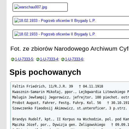
Fot. ze zbiorów Narodowego Archiwum Cy
1-U-7333-5
;
1-U-7333-4
;
1-U-7333-6
;
Spis pochowanych
Faltin Friedrich, 11/R.J.R. 39   † 04.11.1918

Kwasznin-Samarin Mikołaj, ppor., Lejbgwardia Litewskiego P
Malugin Jewłampij Jegorowicz, jefrejtor, 100 piechot. ostr
Probst August, Fahrer, Festg. Fuhrp. Kol. 56   † 30.10.191
Szewczenko Fieodosij Akimowicz, st.unteroficer, 3 p.strz. 
Brandys Rudolf, kpt., II Korpus na Wschodzie, pol. pod Kan
Mączka Józef, por., Dywizja gen. Żeligowskiego   † 09.09.1