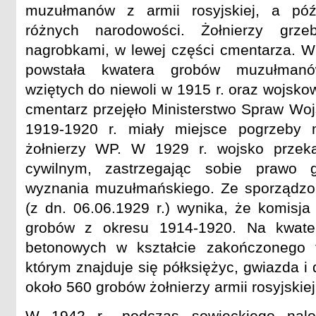
muzułmanów z armii rosyjskiej, a pó
różnych narodowości. Żołnierzy grz
nagrobkami, w lewej części cmentarza. W 
powstała kwatera grobów muzułmanów,
wziętych do niewoli w 1915 r. oraz wojsko
cmentarz przejęło Ministerstwo Spraw Wo
1919-1920 r. miały miejsce pogrzeby
żołnierzy WP. W 1929 r. wojsko przek
cywilnym, zastrzegając sobie prawo 
wyznania muzułmańskiego. Ze sporządzo
(z dn. 06.06.1929 r.) wynika, że komisja
grobów z okresu 1914-1920. Na kwater
betonowych w kształcie zakończonego tr
którym znajduje się półksiężyc, gwiazda i
około 560 grobów żołnierzy armii rosyjskiej
W 1942 r., podczas sowieckiego nalot