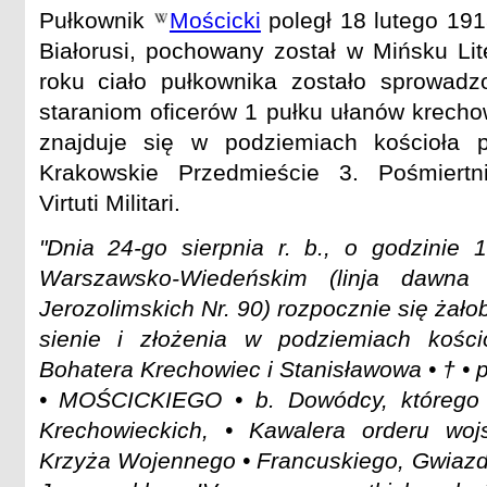
Pułkownik
Mościcki
poległ 18 lutego 191
Białorusi, pochowany został w Mińsku Li
roku ciało pułkownika zostało sprowad
staraniom oficerów 1 pułku ułanów krechow
znajduje się w podziemiach kościoła 
Krakowskie Przedmieście 3. Pośmiert
Virtuti Militari.
"Dnia 24-go sierpnia r. b., o godzinie 
Warszawsko-Wiedeńskim (linja dawna 
Jerozolimskich Nr. 90) rozpocznie się żało
sienie i złożenia w podziemiach kośc
Bohatera Krechowiec i Stanisławowa • † 
• MOŚCICKIEGO • b. Dowódcy, którego 
Krechowieckich, • Kawalera orderu wojsko
Krzyża Wojennego • Francuskiego, Gwiazd