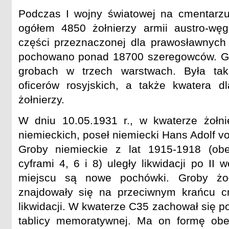
Podczas I wojny światowej na cmentar
ogółem 4850 żołnierzy armii austro-węgi
części przeznaczonej dla prawosławnych ż
pochowano ponad 18700 szeregowców. G
grobach w trzech warstwach. Była ta
oficerów rosyjskich, a także kwatera dl
żołnierzy.
W dniu 10.05.1931 r., w kwaterze żołnie
niemieckich, poseł niemiecki Hans Adolf v
Groby niemieckie z lat 1915-1918 (ob
cyframi 4, 6 i 8) uległy likwidacji po II 
miejscu są nowe pochówki. Groby żołn
znajdowały się na przeciwnym krańcu cm
likwidacji. W kwaterze C35 zachował się 
tablicy memoratywnej. Ma on formę ob