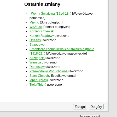
Ostatnie zmiany
I Wojna Światowa (1914-18r.)
[Województwo
pomorskie]
Mielno
[Spis poległych]
Woźnice
[Pomnik poległych]
Korzeń Królewski
Korzeń Rządowy
utworzono
Orléans
utworzono
Strzegowo
Cmentarze i pomniki walk o utrwalenie granic
(1918-21r.)
[Województwo mazowieckie]
Strzegocin
utworzono
Winnica
utworzono
Domosław
utworzono
Przewodowo Poduchowne
utworzono
Stare Cimochy
[Mogiła wojenna]
Ieper (Ypres)
utworzono
Tielt (Thielt)
utworzono