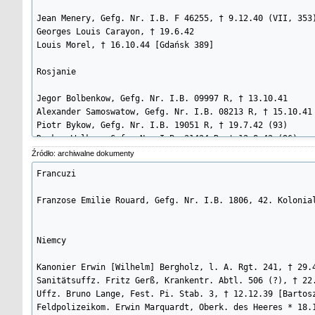
18.	Suchotin D.P. szeregowy

Jean Menery, Gefg. Nr. I.B. F 46255, † 9.12.40 (VII, 353)
19.	Tkaczew A.J. sierżant

Georges Louis Carayon, † 19.6.42

20.	Trifonow J.A. sierżant

Louis Morel, † 16.10.44 [Gdańsk 389]

21.	Wieczor W.J. szeregowy

22.	Wielikszanow A.J.

Rosjanie

23.	Żemskoj W. sierżant

Jegor Bolbenkow, Gefg. Nr. I.B. 09997 R, † 13.10.41

Mogiła nr 20

Alexander Samoswatow, Gefg. Nr. I.B. 08213 R, † 15.10.41

Piotr Bykow, Gefg. Nr. I.B. 19051 R, † 19.7.42 (93)

1.	Karoluko A. szeregowy

Decker Wolkow, Gefg. Nr. I.B. 31424 R, † 12.8.42 (96)

2.	Lechowicz M. s. J. sierżant

Mischin Nikolai, † 11.12.44 (VII, 448)

Źródło: archiwalne dokumenty
3.	Napiwaczuk Jan s. S. szeregowy

Jakob Diaditscheff, † 4.1.45 (502)
4.	Pieregudow M. s. A.

Francuzi

Mogiła nr 32

Franzose Emilie Rouard, Gefg. Nr. I.B. 1806, 42. Kolonial
1.	Berezin Władimir Robert sierżant

2.	Grabanow J. st. sierżant

Niemcy

3.	Kowalew Nina c. Lubkienów

4.	Kurasz Iwan s. Jakuba szeregowy

Kanonier Erwin [Wilhelm] Bergholz, l. A. Rgt. 241, † 29.4
5.	Łobów F. s. M. lejtant

Sanitätsuffz. Fritz Gerß, Krankentr. Abtl. 506 (?), † 22.
6.	Mielnikow Iwan s. Prokopa

Uffz. Bruno Lange, Fest. Pi. Stab. 3, † 12.12.39 [Bartosz
7.	Obiazcow S. s. Z. szeregowy

Feldpolizeikom. Erwin Marquardt, Oberk. des Heeres * 18.1