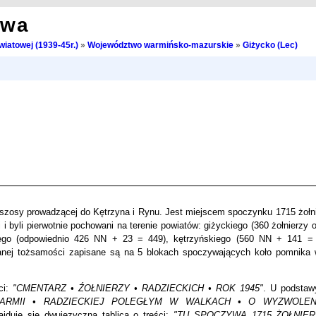
owa
wiatowej (1939-45r.)
»
Województwo warmińsko-mazurskie
»
Giżycko (Lec)
szosy prowadzącej do Kętrzyna i Rynu. Jest miejscem spoczynku 1715 żołni
 byli pierwotnie pochowani na terenie powiatów: giżyckiego (360 żołnierzy 
iego (odpowiednio 426 NN + 23 = 449), kętrzyńskiego (560 NN + 141 =
nanej tożsamości zapisane są na 5 blokach spoczywających koło pomnika
ci:
"CMENTARZ • ŹOŁNIERZY • RADZIECKICH • ROK 1945"
. U podstaw
ARMII • RADZIECKIEJ POLEGŁYM W WALKACH • O WYZWOLENI
jduje się dwujęzyczna tablica o treści:
"TU SPOCZYWA 1715 ŻOŁNIER