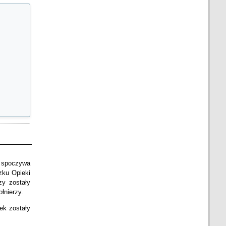
spoczywa
zku Opieki
zy zostały
łnierzy.
ek zostały