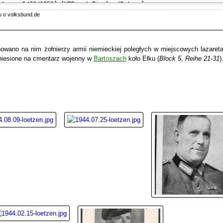
tosze 5/22/1053] [VBD - † Pianken/Ostpr.]

u o volksbund.de
owano na nim żołnierzy armii niemieckiej poległych w miejscowych lazaret
eniesione na cmentarz wojenny w
Bartoszach
koło Ełku (
Block 5, Reihe 21-31
)