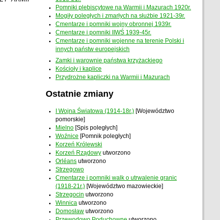
Pomniki plebiscytowe na Warmii i Mazurach 1920r.
Mogiły poległych i zmarłych na służbie 1921-39r.
Cmentarze i pomniki wojny obronnej 1939r.
Cmentarze i pomniki IIWŚ 1939-45r.
Cmentarze i pomniki wojenne na terenie Polski i
innych państw europejskich
Zamki i warownie państwa krzyżackiego
Kościoły i kaplice
Przydrożne kapliczki na Warmii i Mazurach
Ostatnie zmiany
I Wojna Światowa (1914-18r.)
[Województwo
pomorskie]
Mielno
[Spis poległych]
Woźnice
[Pomnik poległych]
Korzeń Królewski
Korzeń Rządowy
utworzono
Orléans
utworzono
Strzegowo
Cmentarze i pomniki walk o utrwalenie granic
(1918-21r.)
[Województwo mazowieckie]
Strzegocin
utworzono
Winnica
utworzono
Domosław
utworzono
Przewodowo Poduchowne
utworzono