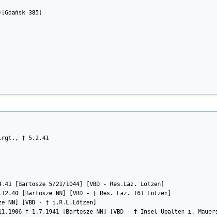
[Gdańsk 385]

rgt., † 5.2.41

.41 [Bartosze 5/21/1044] [VBD - Res.Laz. Lötzen]

12.40 [Bartosze NN] [VBD - † Res. Laz. 161 Lötzen]

e NN] [VBD - † i.R.L.Lötzen]

1.1906 † 1.7.1941 [Bartosze NN] [VBD - † Insel Upalten i. Mauers