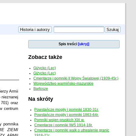
Spis treści
[ukryj]
Zobacz także
Giżycko (Lec)
Giżycko (Lec)
Cmentarze i pomniki II Wojny Światowej (1939-45r.)
Województwo warmińsko-mazurskie
Bartosze
erzy Armii
o nieznanej
Na skróty
 701) oraz
 w centrum
Powstańcze mogiły i pomniki 1830-31r.
Powstańcze mogiły i pomniki 1863-64r.
Pomniki wojen pruskich XIX w.
y pomnika
Cmentarze i pomniki IWŚ 1914-18r.
E ZIEMI
Cmentarze i pomniki walk o utrwalenie granic
ZY ARMII
1918-21r.