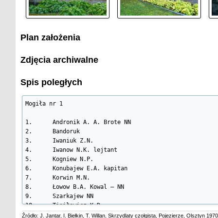
Plan założenia
Zdjęcia archiwalne
Spis poległych
Mogiła nr 1

1.	Andronik A. A. Brote NN

2.	Bandoruk

3.	Iwaniuk Z.N.

4.	Iwanow N.K. lejtant

5.	Kogniew N.P.

6.	Konubajew E.A. kapitan

7.	Korwin M.N.

8.	Łowow B.A. Kowal – NN

9.	Szarkajew NN

10.	Tisiłowicz K.D.

11.	Wituszinin L.

Źródło: J. Jantar, I. Biełkin, T. Willan, Skrzydlaty czołgista, Pojezierze, Olsztyn 1970