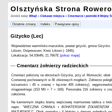
Olsztyńska Strona Rower
Jesteś tutaj:
Witaj!
»
Ciekawe miejsca
»
Cmentarze i pomniki II Wojny Ś
Giżycko (Lec)
Województwo warmińsko-mazurskie, powiat giżycki, gmina Giżycko.
Lötzen, Ostpreussen, Kreis Lötzen (- 1945).
Lokalizacja: 54.0364N, 21.7667E
[pokaż mapę]
Cmentarz żołnierzy radzieckich
Cmentarz położony na obrzeżach Giżycka, przy ul. Moniuszki, obok 
Czerwonej pochowanych w 36 zbiorowych mogiłach. Żołnierze polegli i
tożsamości i 45 o znanej = łącznie 405 żołnierzy), węgorzewsk
mrągowskiego (153 NN + 7 = 160). Personalia 216 żołnierzy o z
założenia.
Na kamiennym słupku bramy wejściowej marmurowa tablica o treś
napis:
"WIECZNA CHWAŁA • BOHATERSKIM ŻOŁNIERZOM 
MAZURSKIEJ"
. Obok pomnika i 5 bloków z danymi poległych zna