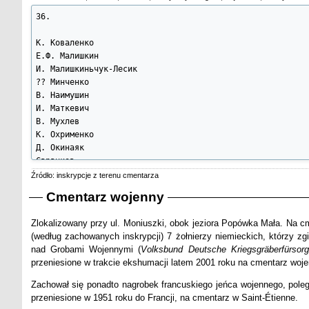
12.	Wnujetiszewicz L.W.

36.

13.	Worinowicz K.D.

14.	Zieleniewski Henryk s. Aleksejewicza lejtant

К. Коваленко

Е.Ф. Малишкин

Mogiła nr 5

И. Малишкиньчук-Лесик

?? Минченко

1.	Autonow Wasyli Fiedorow

В. Наимушин

2.	Frapow S.N.

И. Маткевич

3.	Inosał N.P.

В. Мухлев

4.	Miliczuk Iwan s. Mikołajewicza

К. Охрименко

5.	Papura Aleks. Iwanowicz

Д. Окинаяк

6.	Rusnak D.A.

Саранков

7.	Sawczenko G.

Соколов

Źródło: inskrypcje z terenu cmentarza
П. Овчников

Mogiła nr 6

Cmentarz wojenny
Павлюк
1.	Bondor Isaak

Zlokalizowany przy ul. Moniuszki, obok jeziora Popówka Mała. Na 
2.	Dronik A.W.

(według zachowanych inskrypcji) 7 żołnierzy niemieckich, którzy z
3.	Dubowski J.A. KRC

nad Grobami Wojennymi (
Volksbund Deutsche Kriegsgräberfürsor
4.	Iliasiewicz S.A.

przeniesione w trakcie ekshumacji latem 2001 roku na cmentarz woj
5.	Kołobow A.S.

6.	Romanowski

Zachował się ponadto nagrobek francuskiego jeńca wojennego, poleg
7.	Siedorow W.N. starszyzna

przeniesione w 1951 roku do Francji, na cmentarz w Saint-Étienne.