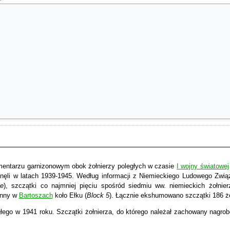
cmentarzu garnizonowym obok żołnierzy poległych w czasie
I wojny światowej
ginęli w latach 1939-1945. Według informacji z Niemieckiego Ludowego Zwią
ge
), szczątki co najmniej pięciu spośród siedmiu ww. niemieckich żołnier
enny w
Bartoszach
koło Ełku (
Block 5
). Łącznie ekshumowano szczątki 186 żo
łego w 1941 roku. Szczątki żołnierza, do którego należał zachowany nagrob