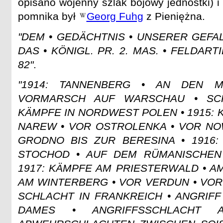
opisano wojenny szlak bojowy jednostki) i
pomnika był
Georg Fuhg
z Pieniężna.
"DEM • GEDÄCHTNIS • UNSERER GEFA
DAS • KÖNIGL. PR. 2. MAS. • FELDART
82"
.
"1914: TANNENBERG • AN DEN M
VORMARSCH AUF WARSCHAU • SCH
KÄMPFE IN NORDWEST POLEN • 1915:
NAREW • VOR OSTROLENKA • VOR N
GRODNO BIS ZUR BERESINA • 1916
STOCHOD • AUF DEM RÜMANISCHEN 
1917: KÄMPFE AM PRIESTERWALD • A
AM WINTERBERG • VOR VERDUN • VOR 
SCHLACHT IN FRANKREICH • ANGRIF
DAMES • ANGRIFFSSCHLACHT