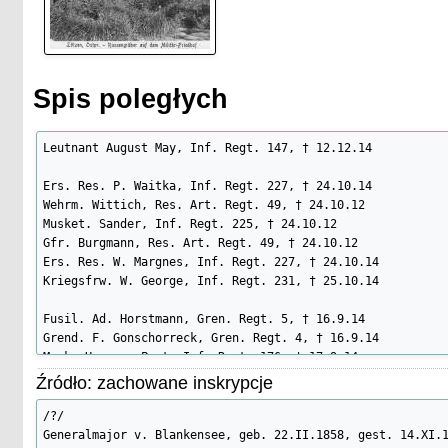
Spis poległych
Leutnant August May, Inf. Regt. 147, † 12.12.14

Ers. Res. P. Waitka, Inf. Regt. 227, † 24.10.14

Wehrm. Wittich, Res. Art. Regt. 49, † 24.10.12

Musket. Sander, Inf. Regt. 225, † 24.10.12

Gfr. Burgmann, Res. Art. Regt. 49, † 24.10.12

Ers. Res. W. Margnes, Inf. Regt. 227, † 24.10.14

Kriegsfrw. W. George, Inf. Regt. 231, † 25.10.14

Fusil. Ad. Horstmann, Gren. Regt. 5, † 16.9.14

Grend. F. Gonschorreck, Gren. Regt. 4, † 16.9.14

Musk. Hermann Post, Inf. Regt. 176, † 17.9.14

Musk. B. Wischnowski, Inf. Regt. 128, † 12.9.14

Źródło: zachowane inskrypcje
Musk. B. Radziong, Inf. Regt. 129, † 16.9.14

Wehrm. Aug. Rumpelt, Inf. Regt. 33, † 16.9.14

/?/

Reserv. Waschkewitz, Inf. Regt. 128, † 12.9.14

Generalmajor v. Blankensee, geb. 22.II.1858, gest. 14.XI.1