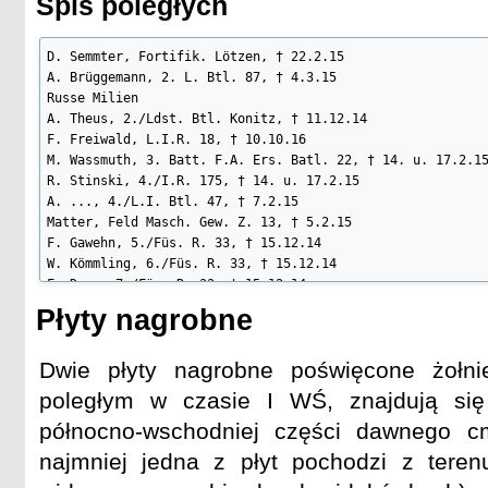
Spis poległych
D. Semmter, Fortifik. Lötzen, † 22.2.15

A. Brüggemann, 2. L. Btl. 87, † 4.3.15

Russe Milien

A. Theus, 2./Ldst. Btl. Konitz, † 11.12.14

F. Freiwald, L.I.R. 18, † 10.10.16

M. Wassmuth, 3. Batt. F.A. Ers. Batl. 22, † 14. u. 17.2.15
R. Stinski, 4./I.R. 175, † 14. u. 17.2.15

A. ..., 4./L.I. Btl. 47, † 7.2.15

Matter, Feld Masch. Gew. Z. 13, † 5.2.15

F. Gawehn, 5./Füs. R. 33, † 15.12.14

W. Kömmling, 6./Füs. R. 33, † 15.12.14

F. Dege, 7./Füs. R. 33, † 15.12.14

H. Neumann, 3./L.I. Btl. Königsb., † 5.12.14

Płyty nagrobne
A. Krull, 3./Ldst. Btl. Neustrelitz, † 5.12.14

unbek. Deutsche, † 5.12.14

Dwie płyty nagrobne poświęcone żołnie
F. Külling, 3/R.I.R. 256, † 4.7.15

W. Hirsch, 3/Arm. Batl. 42, † 5.5.15

poległym w czasie I WŚ, znajdują się
K. Roß, R.I.R. 151, † 15.5.16

północno-wschodniej części dawnego c
A. Paschen, 4./Ldst.I.Batl. Allenstein, † 28.1.17

F. Kuberski, 2.Esk. Hus.R.5, † 12.6.16

najmniej jedna z płyt pochodzi z teren
P. Preuß, 2/I.R. 147, † 28.1.15
