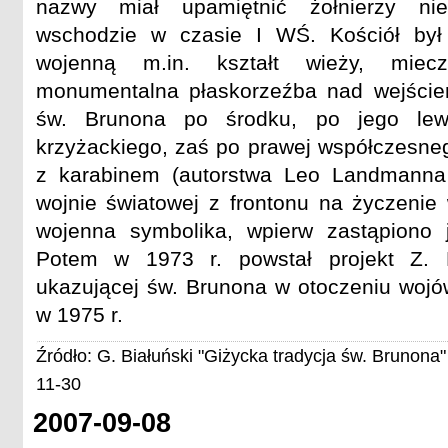
nazwy miał upamiętnić żołnierzy nie
wschodzie w czasie I WŚ. Kościół był 
wojenną m.in. kształt wieży, miec
monumentalna płaskorzeźba nad wejście
św. Brunona po środku, po jego lewej
krzyżackiego, zaś po prawej współczesneg
z karabinem (autorstwa Leo Landmanna
wojnie światowej z frontonu na życzenie
wojenna symbolika, wpierw zastąpiono
Potem w 1973 r. powstał projekt Z. 
ukazującej św. Brunona w otoczeniu wojó
w 1975 r.
Źródło: G. Białuński "Giżycka tradycja św. Brunona"
11-30
2007-09-08