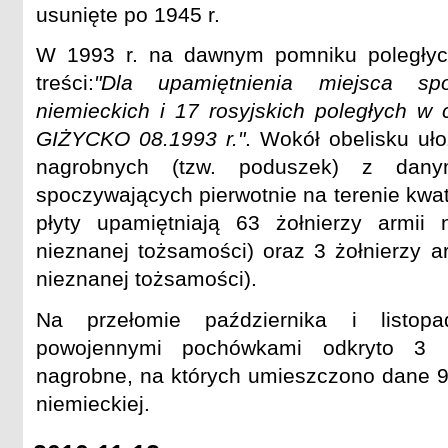
usunięte po 1945 r.
W 1993 r. na dawnym pomniku poległyc
treści:
"Dla upamiętnienia miejsca sp
niemieckich i 17 rosyjskich poległych w 
GIŻYCKO 08.1993 r."
. Wokół obelisku uł
nagrobnych (tzw. poduszek) z danymi
spoczywających pierwotnie na terenie kwa
płyty upamiętniają 63 żołnierzy armii
nieznanej tożsamości) oraz 3 żołnierzy ar
nieznanej tożsamości).
Na przełomie października i listo
powojennymi pochówkami odkryto 3 k
nagrobne, na których umieszczono dane 9 
niemieckiej.