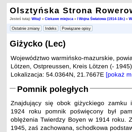
Olsztyńska Strona Rowero
Jesteś tutaj:
Witaj!
»
Ciekawe miejsca
»
I Wojna Światowa (1914-18r.)
»
W
Giżycko (Lec)
Województwo warmińsko-mazurskie, powiat
Lötzen, Ostpreussen, Kreis Lötzen (- 1945)
Lokalizacja: 54.0364N, 21.7667E
[pokaż m
Pomnik poległych
Znajdujący się obok giżyckiego zamku i
1924 roku pomnik poświęcony był pami
oblężenia Twierdzy Boyen w 1914 roku. Z
1945, zaś zachowana, schodkowa podstawa