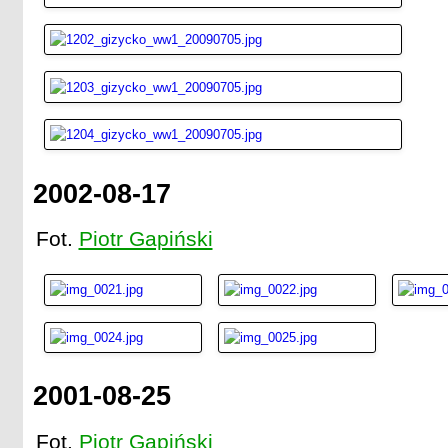
F.[ritz] Obermeyer, 6./I.R.33, † 26.1.15

F.[ranz] Urbaneck, 9./Füs.R.33, † 13-15.12.14

M.[ax] Schuppmann, 10./Füs.R.33, † 13-15.12.14

F.[ranz] Gringel, 5. Batt. F.A.R. 1, † 13-15.12.14

?. Grieser, Fortifik. Lötzen, † 23.1.15

?. Süter, Fortifik. Lötzen, † 23.1.15

F. Smollick, † 23.1.15
2002-08-17
Fot.
Piotr Gapiński
2001-08-25
Fot.
Piotr Gapiński