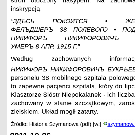
stron otoczony nasypem. Na zachow
inskrypcją:
"ЗДѢСЬ ПОКОИТСЯ • ЖЕ
ФЕЛЪДШЕРЪ 38 ПОЛЕВОГО • ПОД
НИКИФОРЪ НИКИФОРОВИЧЪ
УМЕРЪ 8 АПР. 1915 Г."
Według zachowanych inform
НИКИФОРЪ НИКИФОРОВИЧЪ БУКРѢЕ
personelu 38 mobilnego szpitala polowego
to zapewne pacjenci szpitala, który do lip
Klasztorze Sióstr Niepokalanek - ich liczb
zachowany w stanie szczątkowym, zarośn
zielskiem. Układ mogił zatarty.
Źródło: Historia Szymanowa (pdf) [w:]
szymanow.