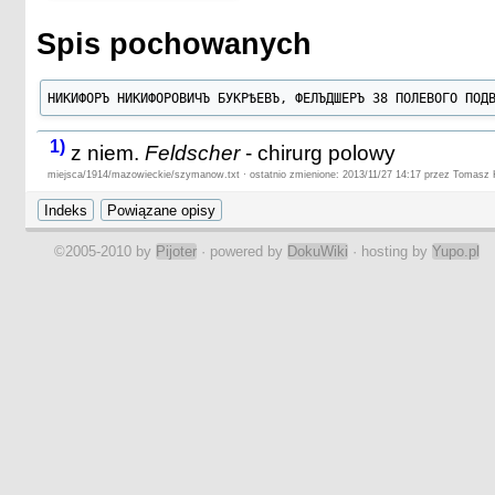
Spis pochowanych
НИКИФОРЪ НИКИФОРОВИЧЪ БУКРѢЕВЪ, ФЕЛЪДШЕРЪ 38 ПОЛЕВОГО ПОД
1)
z niem.
Feldscher
- chirurg polowy
miejsca/1914/mazowieckie/szymanow.txt · ostatnio zmienione: 2013/11/27 14:17 przez Tomasz 
©2005-2010 by
Pijoter
· powered by
DokuWiki
· hosting by
Yupo.pl