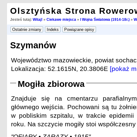
Olsztyńska Strona Rowero
Jesteś tutaj:
Witaj!
»
Ciekawe miejsca
»
I Wojna Światowa (1914-18r.)
»
W
Szymanów
Województwo mazowieckie, powiat sochacz
Lokalizacja: 52.1615N, 20.3806E
[pokaż m
Mogiła zbiorowa
Znajduje się na cmentarzu parafialny
głównego wejścia. Pochowani są tu żołnier
w pobliskim szpitalu, w trakcie epidemii
roku. Na szczycie mogiły stoi współczesny
"OFIARY • ZARAZY • 1915"
.