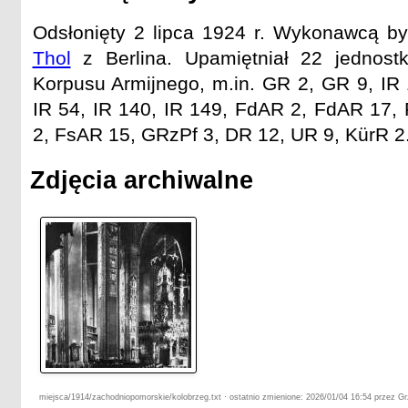
Odsłonięty 2 lipca 1924 r. Wykonawcą by
Thol
z Berlina. Upamiętniał 22 jednost
Korpusu Armijnego, m.in. GR 2, GR 9, IR 
IR 54, IR 140, IR 149, FdAR 2, FdAR 17
2, FsAR 15, GRzPf 3, DR 12, UR 9, KürR 2
Zdjęcia archiwalne
miejsca/1914/zachodniopomorskie/kolobrzeg.txt · ostatnio zmienione: 2026/01/04 16:54 przez G