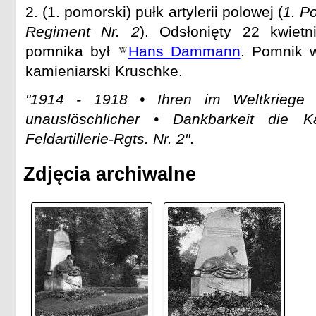
2. (1. pomorski) pułk artylerii polowej (
1. P
Regiment Nr. 2
). Odsłonięty 22 kwietn
pomnika był
Hans Dammann
. Pomnik w
kamieniarski Kruschke.
"1914 - 1918 • Ihren im Weltkriege 
unauslöschlicher • Dankbarkeit die
Feldartillerie-Rgts. Nr. 2"
.
Zdjęcia archiwalne