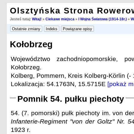
Olsztyńska Strona Rowero
Jesteś tutaj:
Witaj!
»
Ciekawe miejsca
»
I Wojna Światowa (1914-18r.)
»
W
Kołobrzeg
Województwo zachodniopomorskie, pow
Kołobrzeg.
Kolberg, Pommern, Kreis Kolberg-Körlin (- 
Lokalizacja: 54.1763N, 15.5715E
[pokaż m
Pomnik 54. pułku piechoty
54. (7. pomorski) pułk piechoty im. von der
Infanterie-Regiment "von der Goltz" Nr. 5
1923 r.