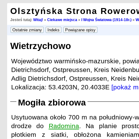
Olsztyńska Strona Rowero
Jesteś tutaj:
Witaj!
»
Ciekawe miejsca
»
I Wojna Światowa (1914-18r.)
»
W
Wietrzychowo
Województwo warmińsko-mazurskie, powiat 
Dietrichsdorf, Ostpreussen, Kreis Neidenbu
Adlig Dietrichsdorf, Ostpreussen, Kreis Nei
Lokalizacja: 53.4203N, 20.4033E
[pokaż m
Mogiła zbiorowa
Usytuowana około 700 m na południowy-ws
drodze do
Radomina
. Na planie prost
płotkiem z siatki, obłożona kamienia