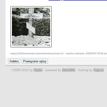
miejsca/1914/warminsko-mazurskie/wietrzychowo.txt · ostatnio zmienione: 2018/05/07 09:58 prze
©2005-2010 by
Pijoter
· powered by
DokuWiki
· hosting by
Yupo.pl