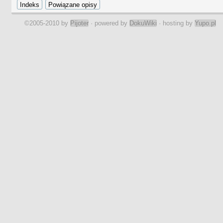
©2005-2010 by
Pijoter
· powered by
DokuWiki
· hosting by
Yupo.pl