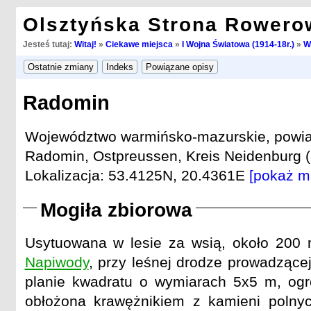
Olsztyńska Strona Rowero
Jesteś tutaj:
Witaj!
»
Ciekawe miejsca
»
I Wojna Światowa (1914-18r.)
»
W
Radomin
Województwo warmińsko-mazurskie, powiat 
Radomin, Ostpreussen, Kreis Neidenburg (
Lokalizacja: 53.4125N, 20.4361E
[pokaż m
Mogiła zbiorowa
Usytuowana w lesie za wsią, około 200 
Napiwody
, przy leśnej drodze prowadzące
planie kwadratu o wymiarach 5x5 m, ogro
obłożona krawężnikiem z kamieni polny