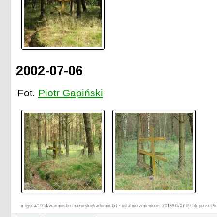
2002-07-06
Fot.
Piotr Gapiński
miejsca/1914/warminsko-mazurskie/radomin.txt · ostatnio zmienione: 2018/05/07 09:56 przez Pio