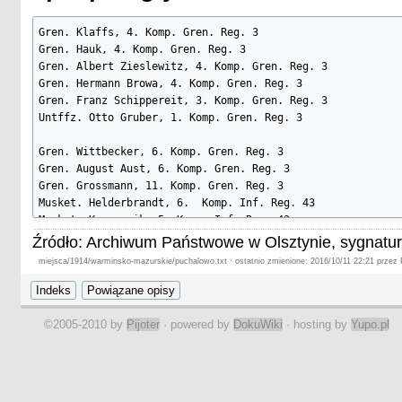
Gren. Klaffs, 4. Komp. Gren. Reg. 3

Gren. Hauk, 4. Komp. Gren. Reg. 3

Gren. Albert Zieslewitz, 4. Komp. Gren. Reg. 3

Gren. Hermann Browa, 4. Komp. Gren. Reg. 3

Gren. Franz Schippereit, 3. Komp. Gren. Reg. 3

Untffz. Otto Gruber, 1. Komp. Gren. Reg. 3

Gren. Wittbecker, 6. Komp. Gren. Reg. 3

Gren. August Aust, 6. Komp. Gren. Reg. 3

Gren. Grossmann, 11. Komp. Gren. Reg. 3

Musket. Helderbrandt, 6.  Komp. Inf. Reg. 43

Musket. Kazmarzik, 5. Komp. Inf. Reg. 43

Musket. Rohm, 5. Komp. Inf. Reg. 43

Źródło: Archiwum Państwowe w Olsztynie, sygnatu
miejsca/1914/warminsko-mazurskie/puchalowo.txt · ostatnio zmienione: 2016/10/11 22:21 przez P
Füs. Gustav Pechmann, 12. Komp. Gren. Reg. 3

Gren. Janski, 6. Komp. Gren. Reg. 3

Füs. Rüst, 12. Komp. Gren. Reg. 3

Gren. Otto Hasenbusch, Gren. Reg. 3

©2005-2010 by
Pijoter
· powered by
DokuWiki
· hosting by
Yupo.pl
Gren. Unbekannt, Gren. Reg. 3

Gefrt. Otto Trespe, 12. Komp. Gren. Reg. 3

Gren. Louis Schiebel, 5. Komp. Gren. Reg. 3
