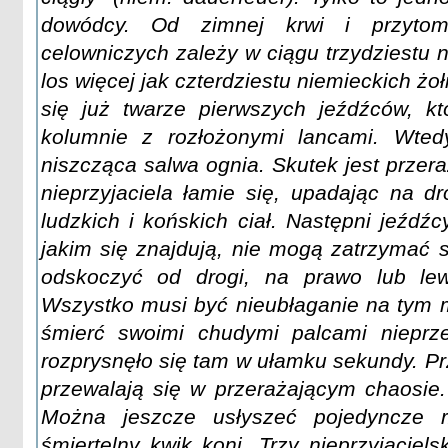
dowódcy. Od zimnej krwi i przytom
celowniczych zależy w ciągu trzydziestu 
los więcej jak czterdziestu niemieckich ż
się już twarze pierwszych jeźdźców, k
kolumnie z rozłożonymi lancami. Wted
niszcząca salwa ognia. Skutek jest przer
nieprzyjaciela łamie się, upadając na d
ludzkich i końskich ciał. Następni jeźdź
jakim się znajdują, nie mogą zatrzymać s
odskoczyć od drogi, na prawo lub lew
Wszystko musi być nieubłaganie na tym 
śmierć swoimi chudymi palcami nieprze
rozprysnęło się tam w ułamku sekundy. P
przewalają się w przerażającym chaosie.
Można jeszcze usłyszeć pojedyncze rz
śmiertelny kwik koni. Trzy nieprzyjaciel