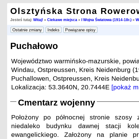
Olsztyńska Strona Rowero
Jesteś tutaj:
Witaj!
»
Ciekawe miejsca
»
I Wojna Światowa (1914-18r.)
»
W
Puchałowo
Województwo warmińsko-mazurskie, powiat
Windau, Ostpreussen, Kreis Neidenburg (1
Puchallowen, Ostpreussen, Kreis Neidenbur
Lokalizacja: 53.3640N, 20.7444E
[pokaż m
Cmentarz wojenny
Położony po północnej stronie szosy 
niedaleko budynku dawnej stacji kol
ewangelickiego. Założony na planie pr