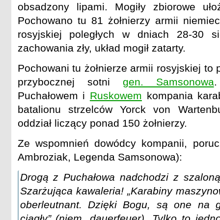
obsadzony lipami. Mogiły zbiorowe uł
Pochowano tu 81 żołnierzy armii niemieck
rosyjskiej poległych w dniach 28-30 s
zachowania zły, układ mogił zatarty.
Pochowani tu żołnierze armii rosyjskiej t
przybocznej sotni
gen. Samsonowa
.
Puchałowem i
Ruskowem
kompania kara
batalionu strzelców Yorck von Warten
oddział liczący ponad 150 żołnierzy.
Ze wspomnień dowódcy kompanii, poruczn
Ambroziak, Legenda Samsonowa):
Drogą z Puchałowa nadchodzi z szaloną 
Szarżująca kawaleria! „Karabiny maszyno
oberleutnant. Dzięki Bogu, są one na g
ciągły” (niem. dauerfeuer). Tylko to jed