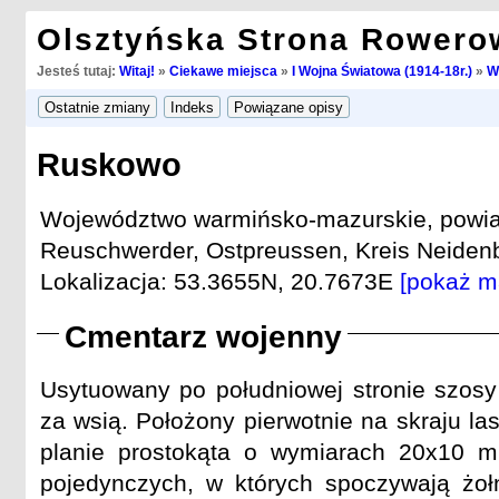
Olsztyńska Strona Rowero
Jesteś tutaj:
Witaj!
»
Ciekawe miejsca
»
I Wojna Światowa (1914-18r.)
»
W
Ruskowo
Województwo warmińsko-mazurskie, powiat
Reuschwerder, Ostpreussen, Kreis Neidenb
Lokalizacja: 53.3655N, 20.7673E
[pokaż m
Cmentarz wojenny
Usytuowany po południowej stronie szos
za wsią. Położony pierwotnie na skraju la
planie prostokąta o wymiarach 20x10 m
pojedynczych, w których spoczywają żołni