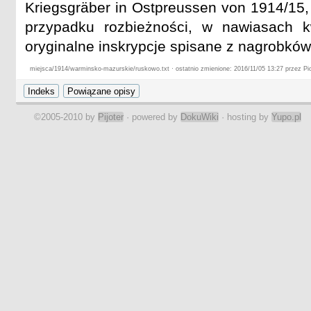
Kriegsgräber in Ostpreussen von 1914/15,
przypadku rozbieżności, w nawiasach 
oryginalne inskrypcje spisane z nagrobków
miejsca/1914/warminsko-mazurskie/ruskowo.txt · ostatnio zmienione: 2016/11/05 13:27 przez Pio
©2005-2010 by
Pijoter
· powered by
DokuWiki
· hosting by
Yupo.pl