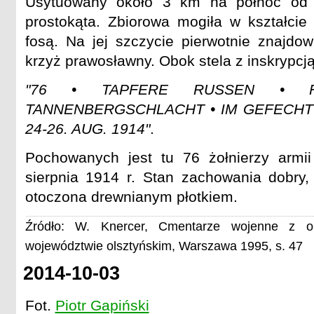
Usytuowany około 3 km na północ od w
prostokąta. Zbiorowa mogiła w kształci
fosą. Na jej szczycie pierwotnie znajdow
krzyż prawosławny. Obok stela z inskrypcją
"76 • TAPFERE RUSSEN • 
TANNENBERGSCHLACHT • IM GEFECHT 
24-26. AUG. 1914"
.
Pochowanych jest tu 76 żołnierzy armii 
sierpnia 1914 r. Stan zachowania dobry
otoczona drewnianym płotkiem.
Źródło: W. Knercer, Cmentarze wojenne z o
województwie olsztyńskim, Warszawa 1995, s. 47
2014-10-03
Fot.
Piotr Gapiński