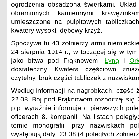
O. KLEY

ogrodzenia obsadzona świerkami. Układ 
W. KÖCHLBRANDT

obramionych kamiennymi krawężnikam
F. LISS

umieszczone na pulpitowych tabliczkach
B. LITZNER

H. LUCHT

kwatery wysoki, dębowy krzyż.
J. MARTEN

K. MIHSFELSER

Spoczywa tu 43 żołnierzy armii niemieckie
K. KOLLER

B. OTTA

24 sierpnia 1914 r., w toczącej się w tym 
J. SFECHA

jako bitwa pod Frąknowem—
Łyną
i
Or
A. WESKI

M. WOYKŸ

dostateczny. Kwatera częściowo znisz
RES. J. EKROWSKI

czytelny, brak części tabliczek z nazwiskam
VOM. F. A. R. 73

Według informacji na nagrobkach, część ż
KAN. E. GOROHS

HORN

22.08. Bój pod Frąknowem rozpoczął się 2
p.p. wyraźnie informuje o pierwszych pole
VOM I.R. 150

UFFZ. W. SAHM

oficerach 8. kompanii. Na listach poległ
A. WIRTH

tomie monografii, przy nazwiskach p
GEFR. A. JAT???

K. MORITZ

występują daty: 23.08 (4 poległych żołnierz
O. WENDT
