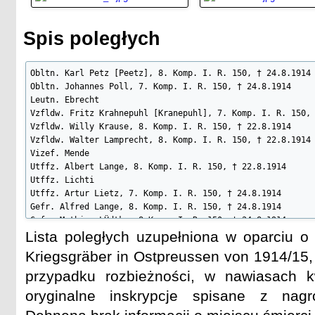
G. LISKOW

C. MENIKE

Spis poległych
P. MONDRY

VOM. F. A. R. 73

Obltn. Karl Petz [Peetz], 8. Komp. I. R. 150, † 24.8.1914

KAN. DEMMER

Obltn. Johannes Poll, 7. Komp. I. R. 150, † 24.8.1914

SCZEPANSKI

Leutn. Ebrecht

SEZYSLEWSKI
Vzfldw. Fritz Krahnepuhl [Kranepuhl], 7. Komp. I. R. 150, 
Vzfldw. Willy Krause, 8. Komp. I. R. 150, † 22.8.1914

Vzfldw. Walter Lamprecht, 8. Komp. I. R. 150, † 22.8.1914

Vizef. Mende

Utffz. Albert Lange, 8. Komp. I. R. 150, † 22.8.1914

Utffz. Lichti

Utffz. Artur Lietz, 7. Komp. I. R. 150, † 24.8.1914

Gefr. Alfred Lange, 8. Komp. I. R. 150, † 24.8.1914

Gefr. Mathias LÜdtke, 8 Komp. I. R. 150, † 24.8.1914

Gefr. Erich Majohr, 6. Komp. I. R. 150, † 24.8.1914

Lista poległych uzupełniona w oparciu o
Gefr. August Scharlach, 7. Komp. I. R. 150, † 24.8.1914

Kriegsgräber in Ostpreussen von 1914/15,
Gefr. Aug. Tolksdorf, 8. Komp. I. R. 150, † 24.8.1914

Gefr. Heinr. Wallis, ? Komp. I. R. 150, † 24.8.1914

przypadku rozbieżności, w nawiasach 
Gefr. August Wendt, 3. Komp. I. R. 150 [152], † 24.8.1914

oryginalne inskrypcje spisane z nag
Res. Johann Braun, I. R. 150, † 24.8.1914

Res. Johann Brunnenstuhl [Brennenstuhl], 7. Komp. I. R. 15