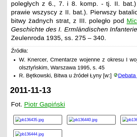
poległych z 6., 7. i 8. komp. - tj. II. bat
MUSK. A. BRINGMANN

prawie wszyscy z II. bat.). Pierwszy bata
E. CHRUCZINSK

P. DENKERT

bitwy żadnych strat, z III. poległo pod
Mic
H. DITTICH??

Geschichte des I. Ermländischen Infanteri
J. GERLACH

J. HENDIG

Zeulenroda 1935, ss. 275 – 340.
W. KOCH

E. KÖHN

Źródła:
E. KORDASS

K. KREBS

W. Knercer, Cmentarze wojenne z okresu I wo
K. SCHAMB

olsztyńskim, Warszawa 1995, s. 45
O. SCHMITT

R. Bętkowski, Bitwa u źródeł Łyny [w:]
Debata
H. CHO???

E. LANGE

A. MAYER

2011-11-13
M. MÄRKER

P. MAYER

Fot.
Piotr Gapiński
W. MEWE

W. MOLL

KOMMENSEN

H. STELLING

VOM. F. A. R. 73
