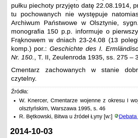
pułku piechoty przyjęto datę 22.08.1914, 
tu pochowanych nie występuje natomiast
Archiwum Państwowe w Olsztynie, sygn
monografia 150 p.p. informuje o pierwszy
Frąknowem w dniach 23-24.08 (13 poległy
komp.) por.:
Geschichte des I. Ermländis
Nr. 150.
, T. II, Zeulenroda 1935, ss. 275 – 
Cmentarz zachowanych w stanie dobry
czytelny.
Źródła:
W. Knercer, Cmentarze wojenne z okresu I wo
olsztyńskim, Warszawa 1995, s. 46
R. Bętkowski, Bitwa u źródeł Łyny [w:]
Debata
2014-10-03