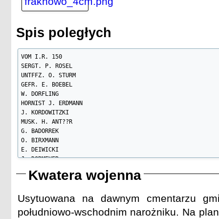
Spis poległych
VOM I.R. 150

SERGT. P. ROSEL

UNTFFZ. O. STURM

GEFR. E. BOEBEL

W. DORFLING

HORNIST J. ERDMANN

J. KORDOWITZKI

MUSK. H. ANT??R

G. BADORREK

O. BIRXMANN

E. DEIWICKI

J. DORMEYER

A. GEDIG

Kwatera wojenna
K. GUSKI

F. MAATZ

H. JEHNEN??

Usytuowana na dawnym cmentarzu gmi
JESSEN

południowo-wschodnim narożniku. Na planie
F. KARRASCH
