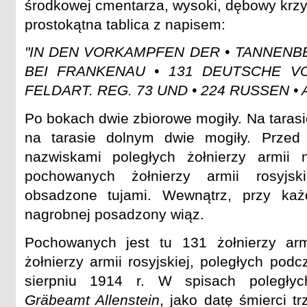
środkowej cmentarza, wysoki, dębowy krzy
prostokątna tablica z napisem:
"IN DEN VORKAMPFEN DER • TANNENB
BEI FRANKENAU • 131 DEUTSCHE VO
FELDART. REG. 73 UND • 224 RUSSEN • A
Po bokach dwie zbiorowe mogiły. Na tarasi
na tarasie dolnym dwie mogiły. Przed
nazwiskami poległych żołnierzy armii n
pochowanych żołnierzy armii rosyjsk
obsadzone tujami. Wewnątrz, przy każ
nagrobnej posadzony wiąz.
Pochowanych jest tu 131 żołnierzy arm
żołnierzy armii rosyjskiej, poległych pod
sierpniu 1914 r. W spisach poległyc
Gräbeamt Allenstein
, jako datę śmierci t