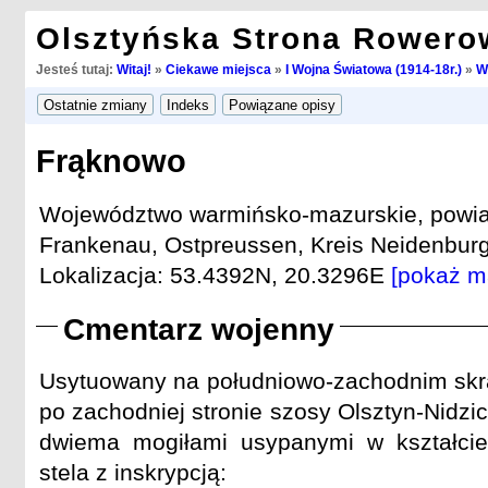
Olsztyńska Strona Rowero
Jesteś tutaj:
Witaj!
»
Ciekawe miejsca
»
I Wojna Światowa (1914-18r.)
»
W
Frąknowo
Województwo warmińsko-mazurskie, powiat 
Frankenau, Ostpreussen, Kreis Neidenburg 
Lokalizacja: 53.4392N, 20.3296E
[pokaż m
Cmentarz wojenny
Usytuowany na południowo-zachodnim skra
po zachodniej stronie szosy Olsztyn-Nidzic
dwiema mogiłami usypanymi w kształci
stela z inskrypcją: