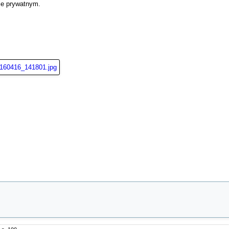
nie prywatnym.


5

5
