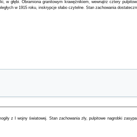
jki, w głębi. Obramiona granitowym krawężnikiem, wewnątrz cztery pulpitow
poległych w 1915 roku, inskrypcje słabo czytelne. Stan zachowania dostateczn
mogiły z I wojny światowej. Stan zachowania zły, pulpitowe nagrobki zasypa