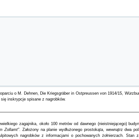
 IV. A.K. Bitterfeld, † 13.2.1915

 oparciu o M. Dehnen, Die Kriegsgräber in Ostpreussen von 1914/15, Würzbur
się inskrypcje spisane z nagrobków.
 † Jan. 15

3.2.1915]

iewielkiego zagajnika, około 100 metrów od dawnego (nieistniejącego) budy
am Zollamt"
. Założony na planie wydłużonego prostokąta, wewnątrz dwa po
915

lpitowych nagrobków z informacjami o pochowanych żołnierzach. Stan 