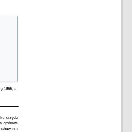
g 1966, s.
nku urzędu
la grobowe
zachowania