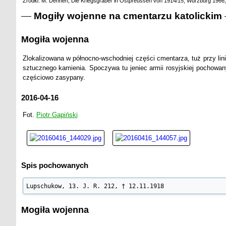
Źródło: M. Dehnen, Die Kriegsgräber in Ostpreussen von 1914/15, Würzburg 1966,
Mogiły wojenne na cmentarzu katolickim
Mogiła wojenna
Zlokalizowana w północno-wschodniej części cmentarza, tuż przy li
sztucznego kamienia. Spoczywa tu jeniec armii rosyjskiej pochowan
częściowo zasypany.
2016-04-16
Fot.
Piotr Gapiński
Spis pochowanych
Lupschukow, 13. J. R. 212, † 12.11.1918
Mogiła wojenna