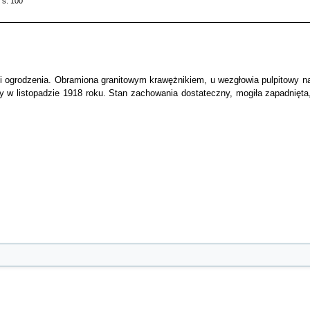
 s. 100
nii ogrodzenia. Obramiona granitowym krawężnikiem, u wezgłowia pulpitowy n
y w listopadzie 1918 roku. Stan zachowania dostateczny, mogiła zapadnięta