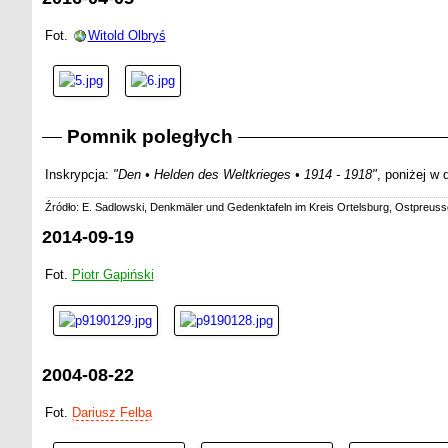
Fot.
Witold Olbryś
Pomnik poległych
Inskrypcja:
"Den • Helden des Weltkrieges • 1914 - 1918"
, poniżej w
Źródło: E. Sadlowski, Denkmäler und Gedenktafeln im Kreis Ortelsburg, Ostpreusse
2014-09-19
Fot.
Piotr Gapiński
2004-08-22
Fot.
Dariusz Felba