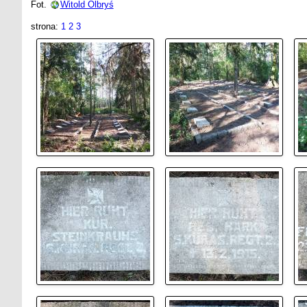
Fot.
Witold Olbryś
strona:
1
2
3