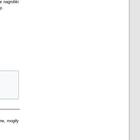
e nagrobki
y.
ne, mogiły