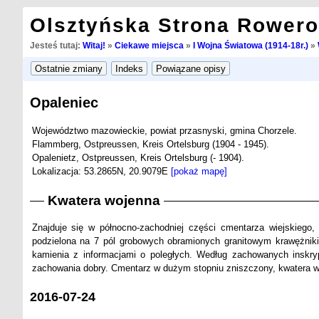
Olsztyńska Strona Rower
Jesteś tutaj:
Witaj!
»
Ciekawe miejsca
»
I Wojna Światowa (1914-18r.)
»
Opaleniec
Województwo mazowieckie, powiat przasnyski, gmina Chorzele.
Flammberg, Ostpreussen, Kreis Ortelsburg (1904 - 1945).
Opalenietz, Ostpreussen, Kreis Ortelsburg (- 1904).
Lokalizacja: 53.2865N, 20.9079E
[pokaż mapę]
Kwatera wojenna
Znajduje się w północno-zachodniej części cmentarza wiejskiego
podzielona na 7 pól grobowych obramionych granitowym krawężniki
kamienia z informacjami o poległych. Według zachowanych inskrypcj
zachowania dobry. Cmentarz w dużym stopniu zniszczony, kwatera w
2016-07-24