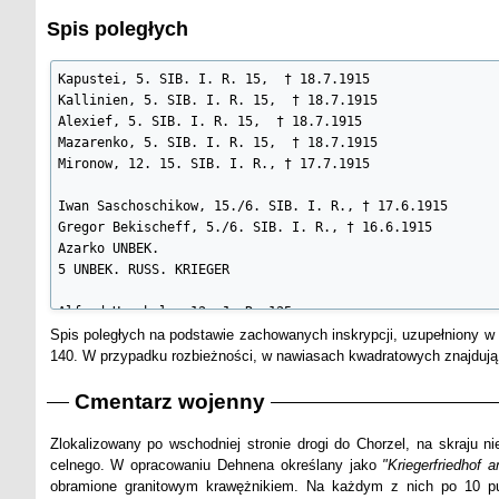
Spis poległych
Kapustei, 5. SIB. I. R. 15,  † 18.7.1915

Kallinien, 5. SIB. I. R. 15,  † 18.7.1915

Alexief, 5. SIB. I. R. 15,  † 18.7.1915

Mazarenko, 5. SIB. I. R. 15,  † 18.7.1915

Mironow, 12. 15. SIB. I. R., † 17.7.1915

Iwan Saschoschikow, 15./6. SIB. I. R., † 17.6.1915

Gregor Bekischeff, 5./6. SIB. I. R., † 16.6.1915

Azarko UNBEK.

5 UNBEK. RUSS. KRIEGER

Alfred Hoschele, 12. J. R. 125.

Landstm. [Gustav] Kötting, 4. überplanm. Landw. Inf.Batl.
Spis poległych na podstawie zachowanych inskrypcji, uzupełniony w
Res. Herm. Kuhnke, 12. J. R. 44, † 24.6.1915

140. W przypadku rozbieżności, w nawiasach kwadratowych znajdują 
Gefr. Korth, 5. Küras. Regt. 2, † Jan. 1915

Gefr. [Kür.] Steinkrauß [Steinkrauhs], 5. Küras. Regt. 2,
Cmentarz wojenny
Kür. [Res.] Hack [Bark], 5. Küras. Regt. 2, † Febr. 15 [1
Ldstm. Friedr. Schröter, 2. L. I. B. Osterode

Zlokalizowany po wschodniej stronie drogi do Chorzel, na skraju n
Kriegsfreiw. Heinrich Arndt, 2. J. R. 45, † 12.6.1915

celnego. W opracowaniu Dehnena określany jako
"Kriegerfriedhof 
Ldstm. Gust. Wiechert, 3. Ldstm. Jnf. Batl. Osterode, † 1
obramione granitowym krawężnikiem. Na każdym z nich po 10 pu