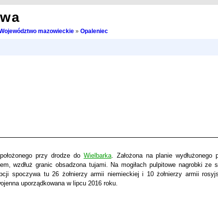
owa
Województwo mazowieckie
»
Opaleniec
, położonego przy drodze do
Wielbarka
. Założona na planie wydłużonego p
em, wzdłuż granic obsadzona tujami. Na mogiłach pulpitowe nagrobki ze 
i spoczywa tu 26 żołnierzy armii niemieckiej i 10 żołnierzy armii rosyjs
ojenna uporządkowana w lipcu 2016 roku.