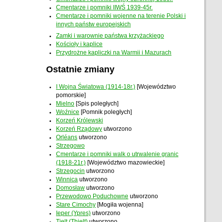
Cmentarze i pomniki IIWŚ 1939-45r.
Cmentarze i pomniki wojenne na terenie Polski i
innych państw europejskich
Zamki i warownie państwa krzyżackiego
Kościoły i kaplice
Przydrożne kapliczki na Warmii i Mazurach
Ostatnie zmiany
I Wojna Światowa (1914-18r.)
[Województwo
pomorskie]
Mielno
[Spis poległych]
Woźnice
[Pomnik poległych]
Korzeń Królewski
Korzeń Rządowy
utworzono
Orléans
utworzono
Strzegowo
Cmentarze i pomniki walk o utrwalenie granic
(1918-21r.)
[Województwo mazowieckie]
Strzegocin
utworzono
Winnica
utworzono
Domosław
utworzono
Przewodowo Poduchowne
utworzono
Stare Cimochy
[Mogiła wojenna]
Ieper (Ypres)
utworzono
Tielt (Thielt)
utworzono