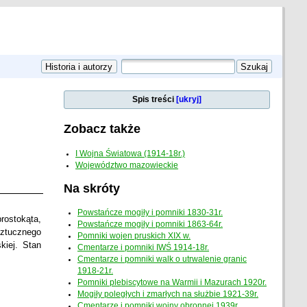
Spis treści
[ukryj]
Zobacz także
I Wojna Światowa (1914-18r.)
Województwo mazowieckie
Na skróty
Powstańcze mogiły i pomniki 1830-31r.
rostokąta,
Powstańcze mogiły i pomniki 1863-64r.
sztucznego
Pomniki wojen pruskich XIX w.
kiej. Stan
Cmentarze i pomniki IWŚ 1914-18r.
Cmentarze i pomniki walk o utrwalenie granic
1918-21r.
Pomniki plebiscytowe na Warmii i Mazurach 1920r.
Mogiły poległych i zmarłych na służbie 1921-39r.
Cmentarze i pomniki wojny obronnej 1939r.