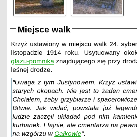
Miejsce walk
Krzyż ustawiony w miejscu walk 24. syber
listopadzie 1914 roku. Usytuowany ok
głazu-pomnika
znajdującego się przy drod
leśnej drodze.
"Uwaga z tym Justynowem. Krzyż ustawił
starych okopach. Nie jest to żaden cmen
Chciałem, żeby grzybiarze i spacerowicze
Bitwie. Jak widać, powstała już legend
ludzie zaczęli układać pod nim kamien
kurhanek. I fajnie, ale cmentarza na pewn
na wzgórzu w
Gałkowie
"
.