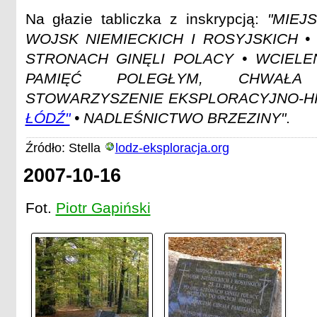
Na głazie tabliczka z inskrypcją:
"MIEJ
WOJSK NIEMIECKICH I ROSYJSKICH • 
STRONACH GINĘLI POLACY • WCIELE
PAMIĘĆ POLEGŁYM, CHWAŁA
STOWARZYSZENIE EKSPLORACYJNO-H
ŁÓDŹ"
• NADLEŚNICTWO BRZEZINY"
.
Źródło: Stella
lodz-eksploracja.org
2007-10-16
Fot.
Piotr Gapiński