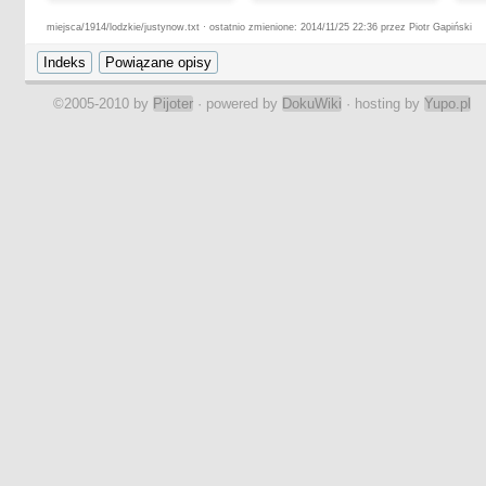
miejsca/1914/lodzkie/justynow.txt · ostatnio zmienione: 2014/11/25 22:36 przez Piotr Gapiński
©2005-2010 by
Pijoter
· powered by
DokuWiki
· hosting by
Yupo.pl