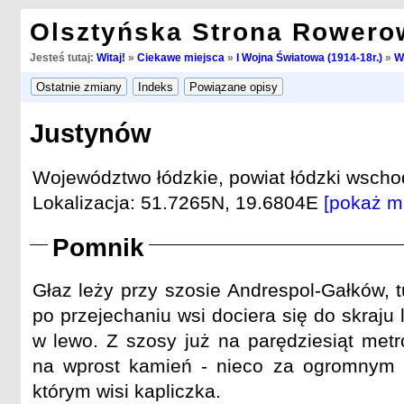
Olsztyńska Strona Rowero
Jesteś tutaj:
Witaj!
»
Ciekawe miejsca
»
I Wojna Światowa (1914-18r.)
»
W
Justynów
Województwo łódzkie, powiat łódzki wscho
Lokalizacja: 51.7265N, 19.6804E
[pokaż m
Pomnik
Głaz leży przy szosie Andrespol-Gałków, 
po przejechaniu wsi dociera się do skraju
w lewo. Z szosy już na parędziesiąt met
na wprost kamień - nieco za ogromnym
którym wisi kapliczka.