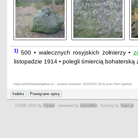
1)
500 • walecznych rosyjskich żołnierzy •
z
listopadzie 1914 • polegli śmiercią bohaterską
miejsca/1914/lodzkie/galkow.txt · ostatnio zmienione: 2012/07/07 20:02 przez Piotr Gapiński
©2005-2010 by
Pijoter
· powered by
DokuWiki
· hosting by
Yupo.pl