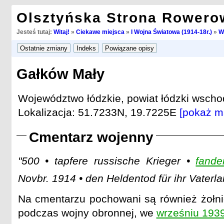
Olsztyńska Strona Rowero
Jesteś tutaj:
Witaj!
»
Ciekawe miejsca
»
I Wojna Światowa (1914-18r.)
»
W
Gałków Mały
Województwo łódzkie, powiat łódzki wschod
Lokalizacja: 51.7233N, 19.7225E
[pokaż m
Cmentarz wojenny
"500 • tapfere russische Krieger •
fand
Novbr. 1914 • den Heldentod für ihr Vaterla
Na cmentarzu pochowani są również żołnier
podczas wojny obronnej, we
wrześniu 193