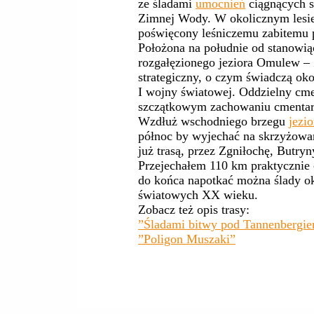
ze śladami
umocnień
ciągnących si
Zimnej Wody. W okolicznym les
poświęcony leśniczemu zabitemu 
Położona na południe od stanowią
rozgałęzionego jeziora Omulew –
strategiczny, o czym świadczą ok
I wojny światowej. Oddzielny cme
szczątkowym zachowaniu cmentar
Wzdłuż wschodniego brzegu
jezi
północ by wyjechać na skrzyżowa
już trasą, przez Zgniłochę, Butry
Przejechałem 110 km praktycznie 
do końca napotkać można ślady 
światowych XX wieku.
Zobacz też opis trasy:
”Śladami bitwy pod Tannenbergi
”Poligon Muszaki”