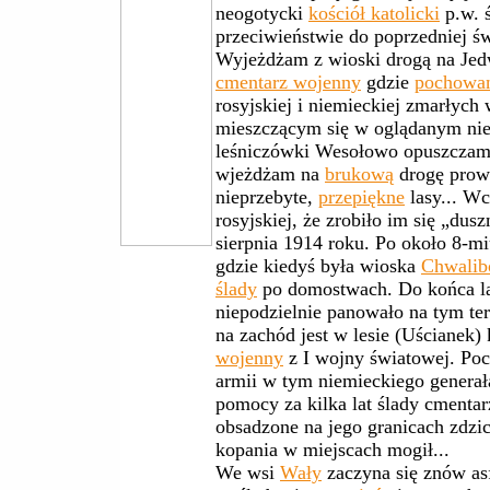
neogotycki
kościół katolicki
p.w. 
przeciwieństwie do poprzedniej św
Wyjeżdżam z wioski drogą na Jedw
cmentarz wojenny
gdzie
pochowa
rosyjskiej i niemieckiej zmarłych
mieszczącym się w oglądanym nie
leśniczówki Wesołowo opuszczam 
wjeżdżam na
brukową
drogę prow
nieprzebyte,
przepiękne
lasy... Wc
rosyjskiej, że zrobiło im się „dus
sierpnia 1914 roku. Po około 8-m
gdzie kiedyś była wioska
Chwalib
ślady
po domostwach. Do końca lat
niepodzielnie panowało na tym t
na zachód jest w lesie (Uścianek
wojenny
z I wojny światowej. Poc
armii w tym niemieckiego generał
pomocy za kilka lat ślady cmenta
obsadzone na jego granicach zdzi
kopania w miejscach mogił...
We wsi
Wały
zaczyna się znów as