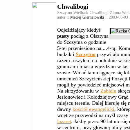
Chwalibogi
Szczytno-Wielbark-Chwalibogi-Zimna Woda
autor ::
Maciej Giernatowski
:: 2003-06-03 
Odjeżdżający kiedyś
pusty
pociąg z Olsztyna
do Szczytna o godzinie
5-tej przeniesiono na....4-tą! Ko
budzik i
Szczytno
przywitało mnie
razem ruszyłem na południe w ki
granicami miasta wjeżdżam w las i 
szosie. Widać tam ciągnące się k
umocnień Szczycieńskiej Pozycji L
mogli by powiedzieć miejscowi mi
Na skrzyżowaniu w
Zabielu
skręc
Jesionowiec i Kołodziejowy Grąd
miejscu terenie. Dalej kieruję się
dawny
kościół ewangelicki
, któr
wnętrze przywodzi na myśl czasy 
lazaret
. Jakby przez 90 lat nic się
w centrum, przy głównej ulicy je