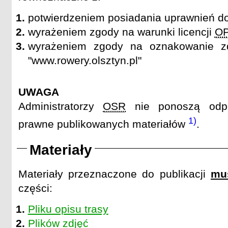
potwierdzeniem posiadania uprawnień d
wyrażeniem zgody na warunki licencji
O
wyrażeniem zgody na oznakowanie zd
"www.rowery.olsztyn.pl"
UWAGA
Administratorzy
OSR
nie ponoszą odpo
1)
prawne publikowanych materiałów
.
Materiały
Materiały przeznaczone do publikacji
mu
części:
Pliku opisu trasy
Plików zdjęć