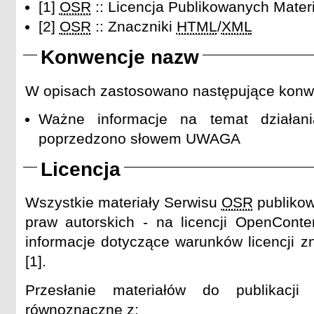
[1]
OSR
:: Licencja Publikowanych Mater
[2]
OSR
:: Znaczniki
HTML
/
XML
Konwencje nazw
W opisach zastosowano następujące konw
Ważne informacje na temat działani
poprzedzono słowem UWAGA
Licencja
Wszystkie materiały Serwisu
OSR
publiko
praw autorskich - na licencji OpenCont
informacje dotyczące warunków licencji z
[1].
Przesłanie materiałów do publikacj
równoznaczne z: