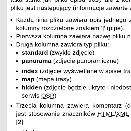
pliku jest następujący (informacje zawarte w
Każda linia pliku zawiera opis jednego z
kolumny rozdzielone znakiem '|' (pipe).
Pierwsza kolumna zawiera nazwę pliku n
Druga kolumna zawiera typ pliku:
standard
(zwykłe zdjęcie)
panorama
(zdjęcie panoramiczne)
index
(zdjęcie wyświetlane w spisie tr
map
(mapa trasy)
hidden
(zdjęcie będzie ukryte i niedo
serwis
OSR
)
Trzecia kolumna zawiera komentarz (
jest stosowanie znaczników
HTML
/
XML
[2].