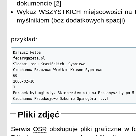
dokumencie [2]
Wykaz WSZYSTKICH miejscowości na tr
myślnikiem (bez dodatkowych spacji)
przykład:
Dariusz Felba

fedar@gazeta.pl

Śladami rodu Krasińskich, Sypniewo

Ciechanów-Brzozowo Wielkie-Krasne-Sypniewo

60

2005-02-10

1

Poranek był mglisty. Skierowałem się na Przasnysz by po 5 
Ciechanów-Przedwojewo-Dzbonie-Opinogóra-[...]
Pliki zdjęć
Serwis
OSR
obsługuje pliki graficzne w 