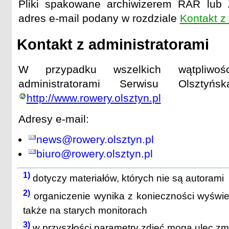
Pliki spakowane archiwizerem RAR lub 
adres e-mail podany w rozdziale
Kontakt z
Kontakt z administratorami
W przypadku wszelkich wątpliwoś
administratorami Serwisu Olszty
http://www.rowery.olsztyn.pl
Adresy e-mail:
news@rowery.olsztyn.pl
biuro@rowery.olsztyn.pl
1)
dotyczy materiałów, których nie są autorami
2)
organiczenie wynika z konieczności wyświe
także na starych monitorach
3)
w przyszłości parametry zdjęć mogą ulec zm