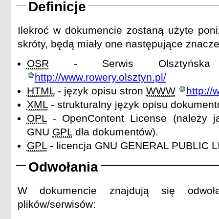
Definicje
Ilekroć w dokumencie zostaną użyte poniż
skróty, będą miały one następujące znacze
OSR
- Serwis Olsztyńska 
http://www.rowery.olsztyn.pl/
HTML
- język opisu stron
WWW
http:/
XML
- strukturalny język opisu dokument
OPL
- OpenContent License (należy ją
GNU
GPL
dla dokumentów).
GPL
- licencja GNU GENERAL PUBLIC 
Odwołania
W dokumencie znajdują się odwoła
plików/serwisów: