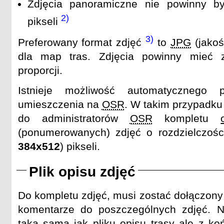
Zdjęcia panoramiczne nie powinny 
2)
pikseli
3)
Preferowany format zdjęć
to
JPG
(jako
dla map tras. Zdjęcia powinny mieć 
proporcji.
Istnieje możliwość automatycznego p
umieszczenia na
OSR
. W takim przypadku 
do administratorów
OSR
kompletu
(ponumerowanych) zdjęć o rozdzielczo
384x512
) pikseli.
Plik opisu zdjęć
Do kompletu zdjęć, musi zostać dołączony 
komentarze do poszczególnych zdjęć. 
taka sama jak pliku opisu trasy ale z 