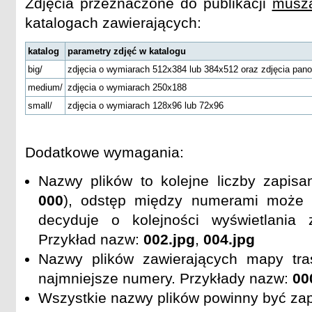
Zdjęcia przeznaczone do publikacji
musz
katalogach zawierających:
katalog
parametry zdjęć w katalogu
big/
zdjęcia o wymiarach 512x384 lub 384x512 oraz zdjęcia pan
medium/
zdjęcia o wymiarach 250x188
small/
zdjęcia o wymiarach 128x96 lub 72x96
Dodatkowe wymagania:
Nazwy plików to kolejne liczby zapisan
000
), odstęp między numerami może 
decyduje o kolejności wyświetlania
Przykład nazw:
002.jpg
,
004.jpg
Nazwy plików zawierających mapy tra
najmniejsze numery. Przykłady nazw:
00
Wszystkie nazwy plików powinny być za