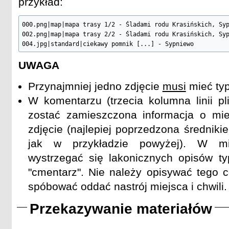
przykład:
000.png|map|mapa trasy 1/2 - Śladami rodu Krasińskich, Syp
002.png|map|mapa trasy 2/2 - Śladami rodu Krasińskich, Syp
004.jpg|standard|ciekawy pomnik [...] - Sypniewo
UWAGA
Przynajmniej jedno zdjęcie
musi
mieć ty
W komentarzu (trzecia kolumna linii pl
zostać zamieszczona informacja o mie
zdjęcie (najlepiej poprzedzona średniki
jak w przykładzie powyżej). W mi
wystrzegać się lakonicznych opisów typ
"cmentarz". Nie należy opisywać tego c
spóbować oddać nastrój miejsca i chwili.
Przekazywanie materiałów