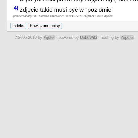
4)
zdjęcie takie musi być w "poziomie"
pomoc/zasady.txt · ostatnio zmienione: 2009/11/22 21:26 przez Piotr Gapiński
©2005-2010 by
Pijoter
· powered by
DokuWiki
· hosting by
Yupo.pl