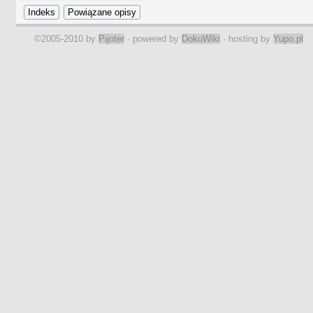
©2005-2010 by
Pijoter
· powered by
DokuWiki
· hosting by
Yupo.pl