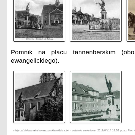
Pomnik na placu tannenberskim (obo
ewangelickiego).
miejsca/xix/warminsko-mazurskie/nidzica.txt · ostatnio zmienione: 2017/04/14 18:02 przez Piotr 