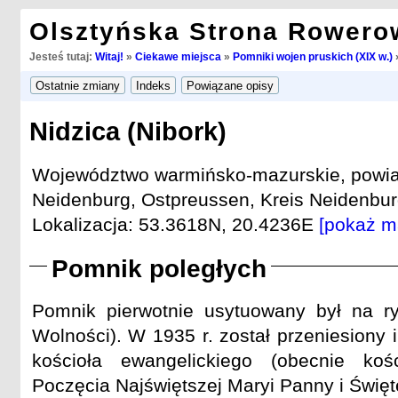
Olsztyńska Strona Rowero
Jesteś tutaj:
Witaj!
»
Ciekawe miejsca
»
Pomniki wojen pruskich (XIX w.)
Nidzica (Nibork)
Województwo warmińsko-mazurskie, powiat 
Neidenburg, Ostpreussen, Kreis Neidenburg
Lokalizacja: 53.3618N, 20.4236E
[pokaż m
Pomnik poległych
Pomnik pierwotnie usytuowany był na ry
Wolności). W 1935 r. został przeniesiony
kościoła ewangelickiego (obecnie koś
Poczęcia Najświętszej Maryi Panny i Świę