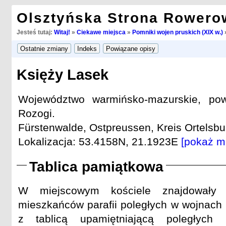
Olsztyńska Strona Rowero
Jesteś tutaj:
Witaj!
»
Ciekawe miejsca
»
Pomniki wojen pruskich (XIX w.)
Księży Lasek
Województwo warmińsko-mazurskie, pow
Rozogi.
Fürstenwalde, Ostpreussen, Kreis Ortelsbur
Lokalizacja: 53.4158N, 21.1923E
[pokaż m
Tablica pamiątkowa
W miejscowym kościele znajdowały 
mieszkańców parafii poległych w wojnach
z tablicą upamiętniającą poległyc