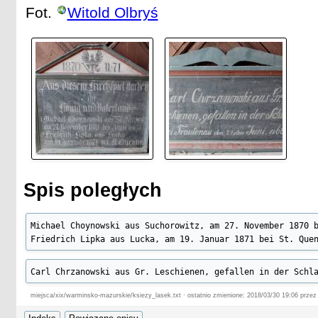
Fot.
Witold Olbryś
Spis poległych
Michael Choynowski aus Suchorowitz, am 27. November 1870 b
Friedrich Lipka aus Lucka, am 19. Januar 1871 bei St. Que
Carl Chrzanowski aus Gr. Leschienen, gefallen in der Schl
miejsca/xix/warminsko-mazurskie/ksiezy_lasek.txt · ostatnio zmienione: 2018/03/30 19:06 przez 