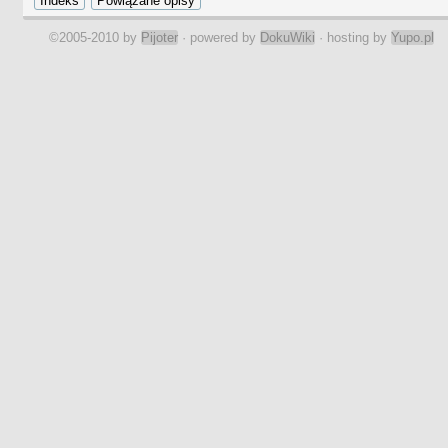
©2005-2010 by
Pijoter
· powered by
DokuWiki
· hosting by
Yupo.pl