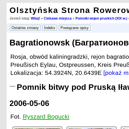
Olsztyńska Strona Rowero
Jesteś tutaj:
Witaj!
»
Ciekawe miejsca
»
Pomniki wojen pruskich (XIX w.)
Bagrationowsk (Багратионовс
Rosja, obwód kaliningradzki, rejon bagrati
Preußisch Eylau, Ostpreussen, Kreis Preuß
Lokalizacja: 54.3924N, 20.6439E
[pokaż m
Pomnik bitwy pod Pruską Iła
2006-05-06
Fot.
Ryszard Bogucki