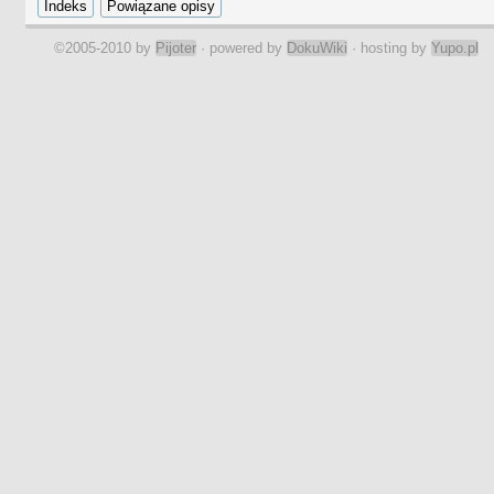
©2005-2010 by
Pijoter
· powered by
DokuWiki
· hosting by
Yupo.pl