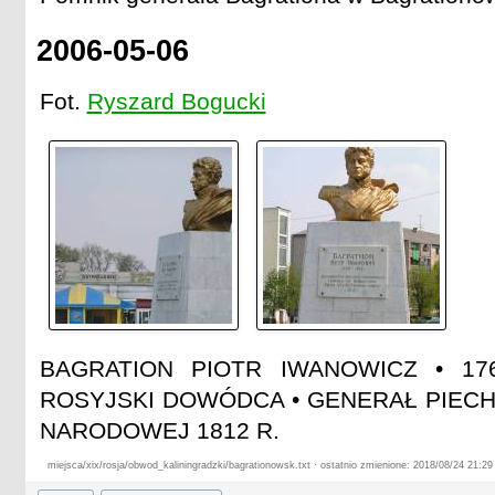
2006-05-06
Fot.
Ryszard Bogucki
BAGRATION PIOTR IWANOWICZ • 17
ROSYJSKI DOWÓDCA • GENERAŁ PIEC
NARODOWEJ 1812 R.
miejsca/xix/rosja/obwod_kaliningradzki/bagrationowsk.txt · ostatnio zmienione: 2018/08/24 21:2