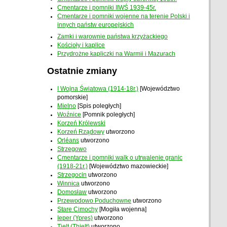
Cmentarze i pomniki IIWŚ 1939-45r.
Cmentarze i pomniki wojenne na terenie Polski i
innych państw europejskich
Zamki i warownie państwa krzyżackiego
Kościoły i kaplice
Przydrożne kapliczki na Warmii i Mazurach
Ostatnie zmiany
I Wojna Światowa (1914-18r.)
[Województwo
pomorskie]
Mielno
[Spis poległych]
Woźnice
[Pomnik poległych]
Korzeń Królewski
Korzeń Rządowy
utworzono
Orléans
utworzono
Strzegowo
Cmentarze i pomniki walk o utrwalenie granic
(1918-21r.)
[Województwo mazowieckie]
Strzegocin
utworzono
Winnica
utworzono
Domosław
utworzono
Przewodowo Poduchowne
utworzono
Stare Cimochy
[Mogiła wojenna]
Ieper (Ypres)
utworzono
Tielt (Thielt)
utworzono