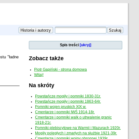
Spis treści
[ukryj]
stu "ładne
Zobacz także
Piotr Gapiński - strona domowa
Witaj!
Na skróty
Powstańcze mogiły i pomniki 1830-31r.
Powstańcze mogiły i pomniki 1863-64r.
Pomniki wojen pruskich XIX w.
Cmentarze i pomniki IWŚ 1914-18r.
Cmentarze i pomniki walk o utrwalenie granic
1918-21r.
Pomniki plebiscytowe na Warmii i Mazurach 1920r.
Mogiły poległych i zmarłych na służbie 1921-39r.
Cmentarze i pomniki wojny obronnej 1939r.