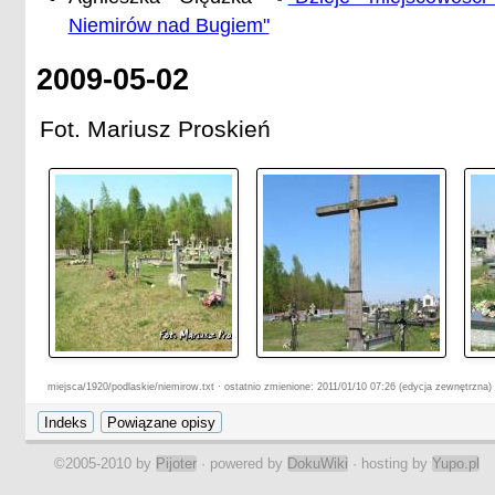
Niemirów nad Bugiem"
2009-05-02
Fot. Mariusz Proskień
miejsca/1920/podlaskie/niemirow.txt · ostatnio zmienione: 2011/01/10 07:26 (edycja zewnętrzna)
©2005-2010 by
Pijoter
· powered by
DokuWiki
· hosting by
Yupo.pl