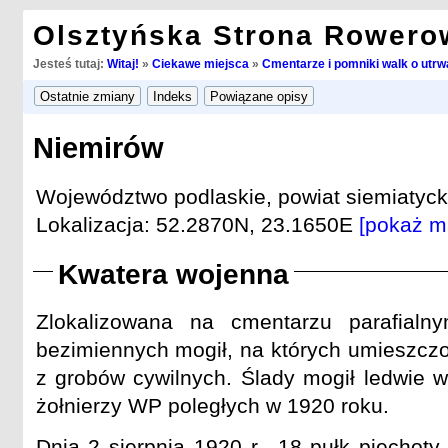
Olsztyńska Strona Rowero
Jesteś tutaj:
Witaj!
»
Ciekawe miejsca
»
Cmentarze i pomniki walk o utrwa
Niemirów
Województwo podlaskie, powiat siemiatycki
Lokalizacja: 52.2870N, 23.1650E
[pokaż m
Kwatera wojenna
Zlokalizowana na cmentarzu parafialn
bezimiennych mogił, na których umieszczo
z grobów cywilnych. Ślady mogił ledwie 
żołnierzy WP poległych w 1920 roku.
Dnia 2 sierpnia 1920 r., 18 pułk piechoty