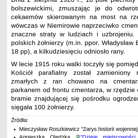
bolszewickimi, zmuszając je do odwr
cekaemów skierowanym na most na rzec
wówczas w Niemirowie naprzeciwko cmenta
znaczne straty w ludziach i uzbrojeniu. 
polskich żołnierzy (m.in. ppor. Władysław
18 pp), a kilkudziesięciu odniosło rany.
W lecie 1915 roku walki toczyły się pomię
Kościół parafialny został zamieniony 
zmarłych z ran chowano na cmentarz
parkanem od frontu cmentarza, w rzędzie 
bramie znajdującej się pośrodku ogrodz
sięgała 100 żołnierzy.
Źródła:
Mieczysław Roszkiewicz "Zarys historii wojennej
Agnieszka Olędzka
"Dzieje miejscowości 