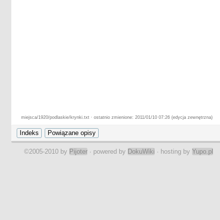
miejsca/1920/podlaskie/krynki.txt · ostatnio zmienione: 2011/01/10 07:26 (edycja zewnętrzna)
©2005-2010 by
Pijoter
· powered by
DokuWiki
· hosting by
Yupo.pl