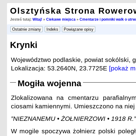
Olsztyńska Strona Rowero
Jesteś tutaj:
Witaj!
»
Ciekawe miejsca
»
Cmentarze i pomniki walk o utrwa
Krynki
Województwo podlaskie, powiat sokólski, g
Lokalizacja: 53.2640N, 23.7725E
[pokaż m
Mogiła wojenna
Zlokalizowana na cmentarzu parafialn
ciosami kamiennymi. Umieszczono na niej 
”NIEZNANEMU • ŻOŁNIERZOWI • 1918 R.”
W mogile spoczywa żołnierz polski poległ