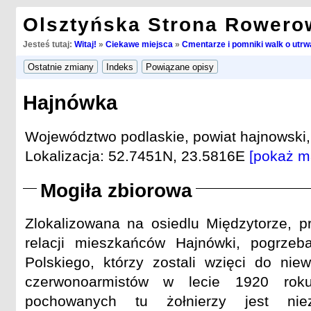
Olsztyńska Strona Rowero
Jesteś tutaj:
Witaj!
»
Ciekawe miejsca
»
Cmentarze i pomniki walk o utrwa
Hajnówka
Województwo podlaskie, powiat hajnowski
Lokalizacja: 52.7451N, 23.5816E
[pokaż m
Mogiła zbiorowa
Zlokalizowana na osiedlu Międzytorze, p
relacji mieszkańców Hajnówki, pogrzeb
Polskiego, którzy zostali wzięci do nie
czerwonoarmistów w lecie 1920 rok
pochowanych tu żołnierzy jest nie