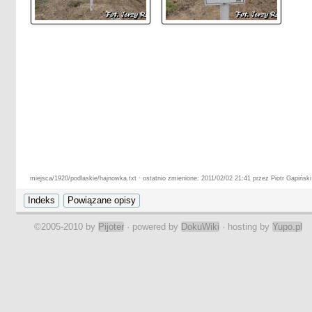
miejsca/1920/podlaskie/hajnowka.txt · ostatnio zmienione: 2011/02/02 21:41 przez Piotr Gapiński
©2005-2010 by
Pijoter
· powered by
DokuWiki
· hosting by
Yupo.pl