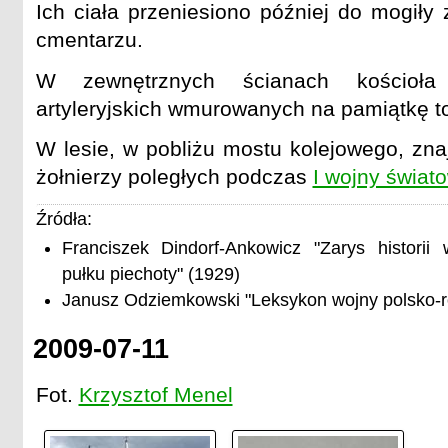
Ich ciała przeniesiono później do mogiły
cmentarzu.
W zewnętrznych ścianach kościoła
artyleryjskich wmurowanych na pamiątkę t
W lesie, w pobliżu mostu kolejowego, zna
żołnierzy poległych podczas
I wojny świat
Źródła:
Franciszek Dindorf-Ankowicz "Zarys historii
pułku piechoty" (1929)
Janusz Odziemkowski "Leksykon wojny polsko-ro
2009-07-11
Fot.
Krzysztof Menel