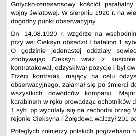
Gotycko-renesansowy kościół parafialn
wojny światowej. W sierpniu 1920 r. na wi
dogodny punkt obserwacyjny.
Dn. 14.08.1920 r. wzgórze na wschodni
przy wsi Cieksyn obsadził I batalion 1 syb
O godzinie jedenastej oddziały sowiec
zdobywając Cieksyn wraz z kościołem
kontratakował, odzyskiwał pozycje i był dw
Trzeci kontratak, mający na celu odzys
obserwacyjnego, załamał się po śmierci do
wszystkich dowódców kompanii. Majo
karabinem w ręku prowadząc ochotników do 
1 syb. pp wycofały się na zachodni brzeg 
rejonie Cieksyna i Żołędowa walczył 201 oc
Poległych żołnierzy polskich pogrzebano n