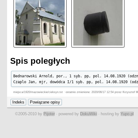
Spis poległych
Bednarowski Arnold, por., 1 syb. pp, pol. 14.08.1920 (odzn
Czaplo Jan, mjr, dowódca I/1 syb. pp, pol. 14.08.1920 (od
miejsca/1920/mazowieckie/cieksyn.txt · ostatnio zmienione: 2020/06/17 12:54 przez Krzysztof 
©2005-2010 by
Pijoter
· powered by
DokuWiki
· hosting by
Yupo.pl