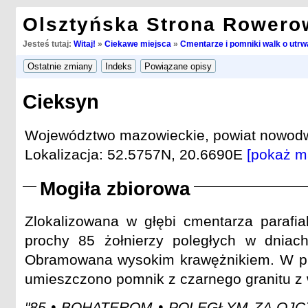
Olsztyńska Strona Rowero
Jesteś tutaj:
Witaj!
»
Ciekawe miejsca
»
Cmentarze i pomniki walk o utrwa
Cieksyn
Województwo mazowieckie, powiat nowodwo
Lokalizacja: 52.5757N, 20.6690E
[pokaż m
Mogiła zbiorowa
Zlokalizowana w głębi cmentarza parafia
prochy 85 żołnierzy poległych w dniach
Obramowana wysokim krawężnikiem. W pu
umieszczono pomnik z czarnego granitu z
"85 • BOHATEROM • POLEGŁYM ZA OJCZ